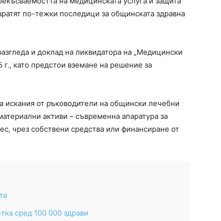
рекъсваемостта на медицинската услуга и защита
твратят по-тежки последици за общинската здравна
разгледа и доклад на ликвидатора на „Медицински
 г., като предстои вземане на решение за
а искания от ръководители на общински лечебни
материални активи – съвременна апаратура за
с, чрез собствени средства или финансиране от
та
тка сред 100 000 здрави