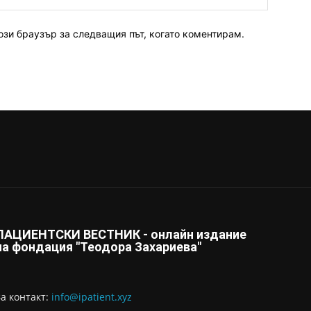
ози браузър за следващия път, когато коментирам.
ПАЦИЕНТСКИ ВЕСТНИК - онлайн издание
на фондация "Теодора Захариева"
За контaкт:
info@ipatient.xyz