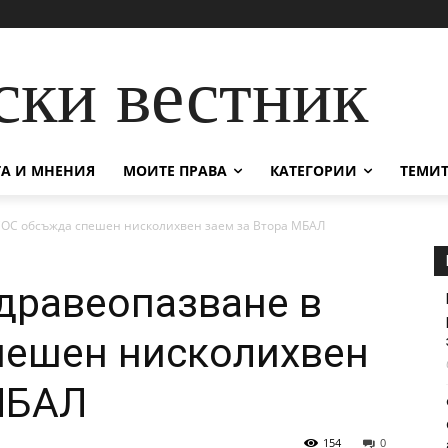
ски вестник
А И МНЕНИЯ
МОИТЕ ПРАВА
КАТЕГОРИИ
ТЕМИТ
СОС обсъжда спешен нисколихвен заем за Втора МБАЛ
дравеопазване в
пешен нисколихвен
МБАЛ
154
0