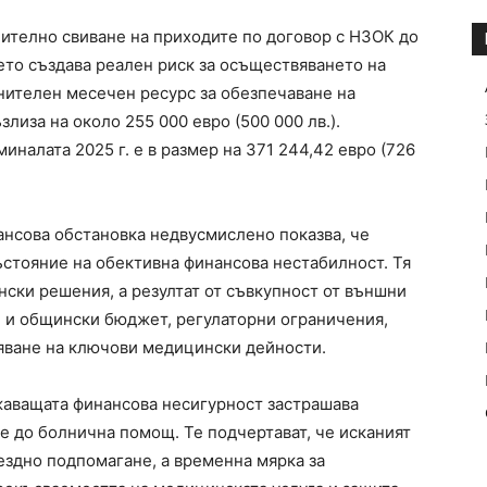
нително свиване на приходите по договор с НЗОК до
ето създава реален риск за осъществяването на
нителен месечен ресурс за обезпечаване на
лиза на около 255 000 евро (500 000 лв.).
иналата 2025 г. е в размер на 371 244,42 евро (726
ансова обстановка недвусмислено показва, че
ъстояние на обективна финансова нестабилност. Тя
нски решения, а резултат от съвкупност от външни
н и общински бюджет, регулаторни ограничения,
яване на ключови медицински дейности.
жаващата финансова несигурност застрашава
е до болнична помощ. Те подчертават, че исканият
ездно подпомагане, а временна мярка за