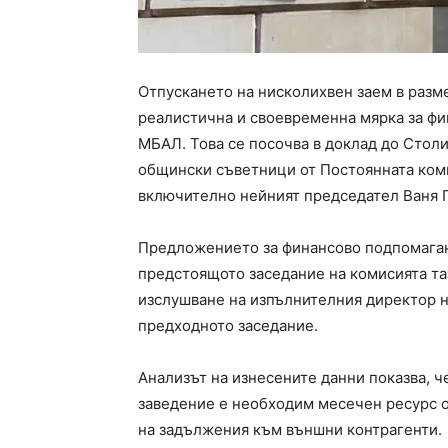
Отпускането на нисколихвен заем в размер
реалистична и своевременна мярка за фи
МБАЛ. Това се посочва в доклад до Стол
общински съветници от Постоянната коми
включително нейният председател Ваня 
Предложението за финансово подпомаган
предстоящото заседание на комисията таз
изслушване на изпълнителния директор н
предходното заседание.
Анализът на изнесените данни показва, 
заведение е необходим месечен ресурс о
на задължения към външни контрагенти.