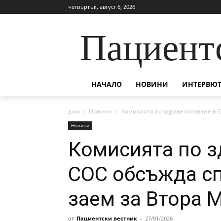
четвъртък, август 6, 2026
Пациент
НАЧАЛО
НОВИНИ
ИНТЕРВЮТ
дом
Новини
Комисията по здравеопазване в 
Новини
Комисията по з
СОС обсъжда с
заем за Втора 
от
Пациентски вестник
-
27/01/2026