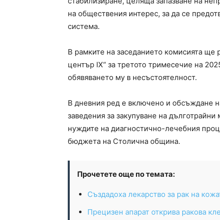
стабилизиране, целяща запазване на неп
на обществения интерес, за да се предо
система.
В рамките на заседанието комисията ще 
център IX“ за третото тримесечие на 2025
обявяването му в несъстоятелност.
В дневния ред е включено и обсъждане н
заведения за закупуване на дълготрайни 
нуждите на диагностично-лечебния проце
бюджета на Столична община.
Прочетете още по темата:
Създадоха лекарство за рак на кожа
Прецизен апарат открива ракова кле