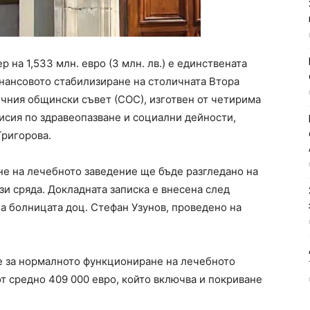
 на 1,533 млн. евро (3 млн. лв.) е единствената
нансовото стабилизиране на столичната Втора
ичния общински съвет (СОС), изготвен от четирима
сия по здравеопазване и социални дейности,
Григорова.
е на лечебното заведение ще бъде разгледано на
и сряда. Докладната записка е внесена след
а болницата доц. Стефан Узунов, проведено на
че за нормалното функциониране на лечебното
т средно 409 000 евро, който включва и покриване