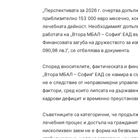
„Перспективата за 2026 г. очертва допъл
приблизително 153 000 евро месечно, ко
лечебната дейност. Необходимият допъл
работата на „Втора МБАЛ – София“ ЕАД въз
Финансовата загуба на дружеството за изм
090,98 лв.)“, се отбелязва в документа.
Според вносителите, фактическата и фин
„Втора МБАЛ – София“ ЕАД се намира в с
не е следствие от неправомерни управле
фактори, сред които липсата на държаве
кадрови дефицит и временно преустанов
Съветниците са категорични, че продъл
лечебния процес и достъпа на гражданит
нисколихвен заем не е форма на безвъзм