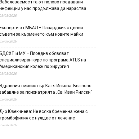
Заболеваемостта от полово предавани
инфекции у нас продължава да нараства
05/08/2026
Експерти от МБАЛ – Пазарджик с ценни
съвети за кърменето към новите майки
05/08/2026
БДСХТ и МУ – Пловдив обявяват
специализиран курс по програма ATLS на
Американския колеж по хирургия
05/08/2026
Здравният министър Катя Ивкова: Без ново
забавяне за психиатрията „Св. Иван Рилски“
05/08/2026
Д-р Юзекчиева: Не всяка бременна жена с
тромбофилия се нуждае от лечение
05/08/2026