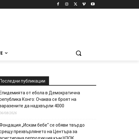
Е
Последни публикации
Епидемията от ебола в Демократична
република Конго: Очаква се броят на
заразените да надхвърли 4000
06/08/2026
Фондация „Искам бебе“ се обяви твърдо
срещу прехвърлянето на Центъра за
асистирана репродукция към НЗОК