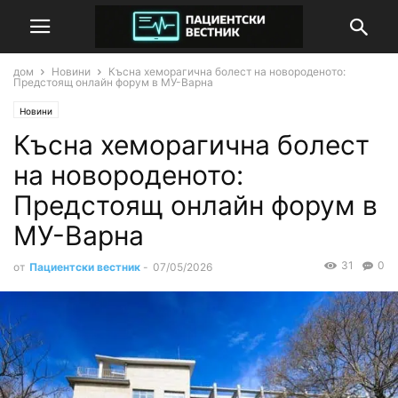
дом
Новини
Късна хеморагична болест на новороденото:
Предстоящ онлайн форум в МУ-Варна
Новини
Късна хеморагична болест
на новороденото:
Предстоящ онлайн форум в
МУ-Варна
31
0
от
Пациентски вестник
-
07/05/2026