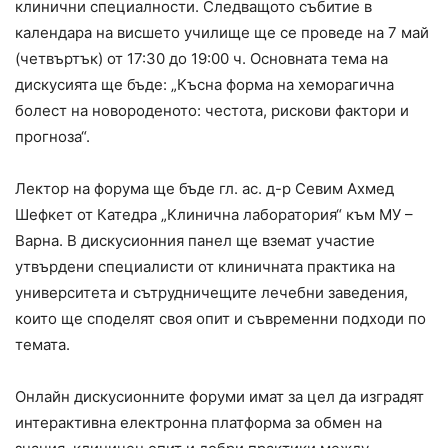
клинични специалности. Следващото събитие в
календара на висшето училище ще се проведе на 7 май
(четвъртък) от 17:30 до 19:00 ч. Основната тема на
дискусията ще бъде: „Късна форма на хеморагична
болест на новороденото: честота, рискови фактори и
прогноза“.
Лектор на форума ще бъде гл. ас. д-р Севим Ахмед
Шефкет от Катедра „Клинична лаборатория“ към МУ –
Варна. В дискусионния панел ще вземат участие
утвърдени специалисти от клиничната практика на
университета и сътрудничещите лечебни заведения,
които ще споделят своя опит и съвременни подходи по
темата.
Онлайн дискусионните форуми имат за цел да изградят
интерактивна електронна платформа за обмен на