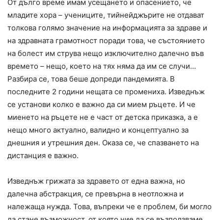
От дълго време имам усещането и опасението, че
младите хора – учениците, тийнейджърите не отдават
толкова голямо значение на информацията за здраве и
на здравната грамотност поради това, че състоянието
на болест им струва нещо изключително далечно във
времето – нещо, което на тях няма да им се случи…
Разбира се, това беше допреди пандемията. В
последните 2 години нещата се промениха. Изведнъж
се установи колко е важно да си мием ръцете. И че
миенето на ръцете не е част от детска приказка, а е
нещо много актуално, валидно и концептуално за
днешния и утрешния ден. Оказа се, че спазването на
дистанция е важно.
Изведнъж грижата за здравето от една важна, но
далечна абстракция, се превърна в неотложна и
належаща нужда. Това, въпреки че е проблем, би могло
да стане възможност, от която ние да се възползваме,