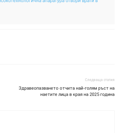
сокотехнологична апаратура отвори врати в
Следваща статия
Здравеопазването отчита най-голям ръст на
наетите лица в края на 2025 година