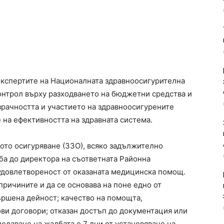
 експертите на Националната здравноосигурителна
контрол върху разходването на бюджетни средства и
зрачността и участието на здравноосигурените
 на ефективността на здравната система.
вното осигуряване (ЗЗО), всяко задължително
ба до директора на съответната Районна
удовлетвореност от оказаната медицинска помощ.
ричините и да се основава на поне едно от
ършена дейност; качество на помощта,
и договори; отказан достъп до документация или
одаване на жалбата е 7 дни от установяване на