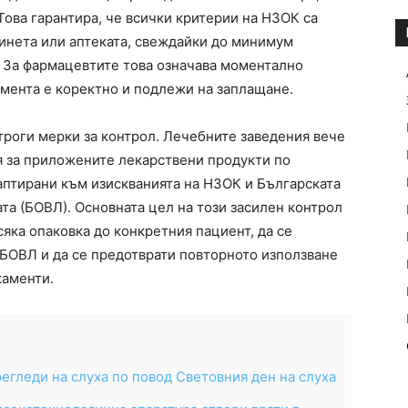
 Това гарантира, че всички критерии на НЗОК са
бинета или аптеката, свеждайки до минимум
 За фармацевтите това означава моментално
мента е коректно и подлежи на заплащане.
роги мерки за контрол. Лечебните заведения вече
 за приложените лекарствени продукти по
аптирани към изискванията на НЗОК и Българската
та (БОВЛ). Основната цел на този засилен контрол
сяка опаковка до конкретния пациент, да се
 БОВЛ и да се предотврати повторното използване
каменти.
егледи на слуха по повод Световния ден на слуха