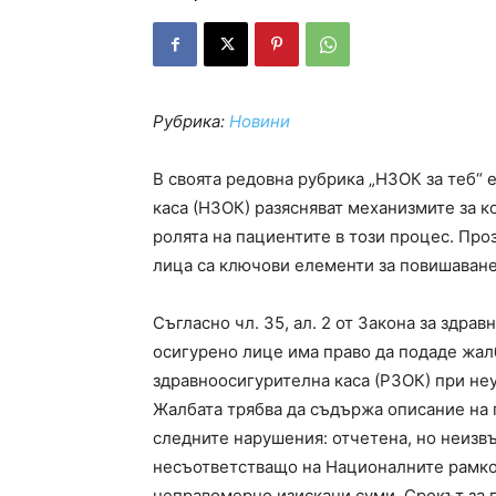
Рубрика:
Новини
В своята редовна рубрика „НЗОК за теб“
каса (НЗОК) разясняват механизмите за 
ролята на пациентите в този процес. Про
лица са ключови елементи за повишаване
Съгласно чл. 35, ал. 2 от Закона за здра
осигурено лице има право да подаде жал
здравноосигурителна каса (РЗОК) при не
Жалбата трябва да съдържа описание на п
следните нарушения: отчетена, но неизв
несъответстващо на Националните рамков
неправомерно изискани суми. Срокът за п