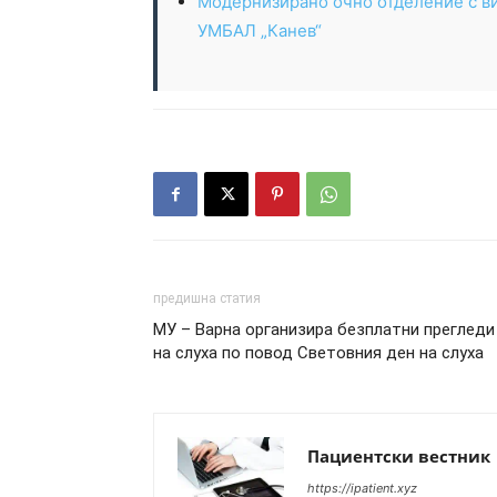
Модернизирано очно отделение с ви
УМБАЛ „Канев“
предишна статия
МУ – Варна организира безплатни прегледи
на слуха по повод Световния ден на слуха
Пациентски вестник
https://ipatient.xyz