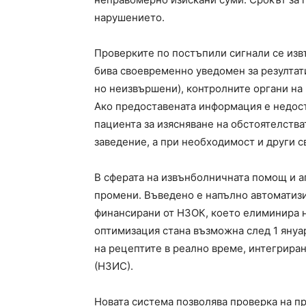
нарушението.
Проверките по постъпили сигнали се изв
бива своевременно уведомен за резултати
но неизвършени), контролните органи на
Ако предоставената информация е недост
пациента за изясняване на обстоятелств
заведение, а при необходимост и други с
В сферата на извънболничната помощ и а
промени. Въведено е напълно автоматизир
финансирани от НЗОК, което елиминира н
оптимизация стана възможна след 1 януар
на рецептите в реално време, интегрир
(НЗИС).
Новата система позволява проверка на п