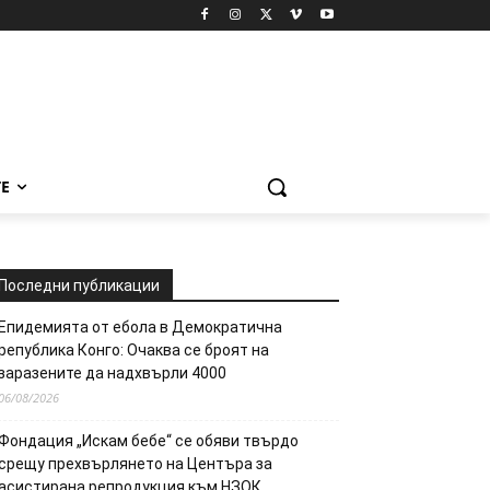
Е
Последни публикации
Епидемията от ебола в Демократична
република Конго: Очаква се броят на
заразените да надхвърли 4000
06/08/2026
Фондация „Искам бебе“ се обяви твърдо
срещу прехвърлянето на Центъра за
асистирана репродукция към НЗОК