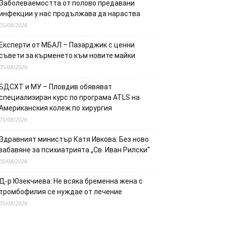
Заболеваемостта от полово предавани
инфекции у нас продължава да нараства
05/08/2026
Експерти от МБАЛ – Пазарджик с ценни
съвети за кърменето към новите майки
05/08/2026
БДСХТ и МУ – Пловдив обявяват
специализиран курс по програма ATLS на
Американския колеж по хирургия
05/08/2026
Здравният министър Катя Ивкова: Без ново
забавяне за психиатрията „Св. Иван Рилски“
05/08/2026
Д-р Юзекчиева: Не всяка бременна жена с
тромбофилия се нуждае от лечение
05/08/2026