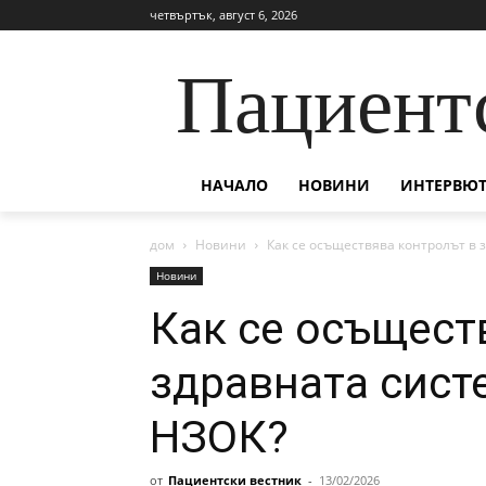
четвъртък, август 6, 2026
Пациент
НАЧАЛО
НОВИНИ
ИНТЕРВЮТ
дом
Новини
Как се осъществява контролът в 
Новини
Как се осъщест
здравната сист
НЗОК?
от
Пациентски вестник
-
13/02/2026