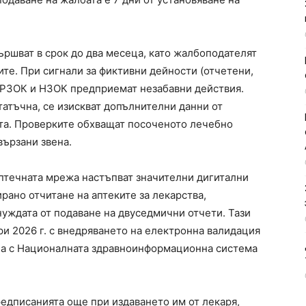
ършват в срок до два месеца, като жалбоподателят
те. При сигнали за фиктивни дейности (отчетени,
 РЗОК и НЗОК предприемат незабавни действия.
атъчна, се изискват допълнителни данни от
ата. Проверките обхващат посоченото лечебно
вързани звена.
птечната мрежа настъпват значителни дигитални
ано отчитане на аптеките за лекарства,
уждата от подаване на двуседмични отчети. Тази
и 2026 г. с внедряването на електронна валидация
ана с Националната здравноинформационна система
редписанията още при издаването им от лекаря,