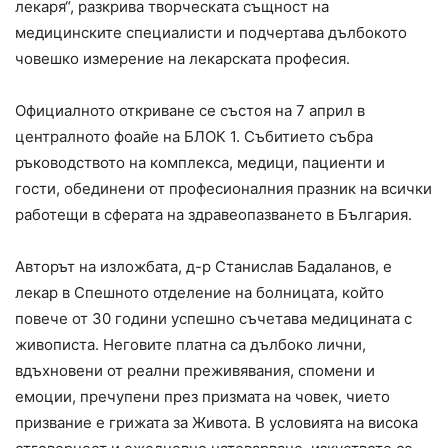
лекаря“, разкрива творческата същност на
медицинските специалисти и подчертава дълбокото
човешко измерение на лекарската професия.
Официалното откриване се състоя на 7 април в
централното фоайе на БЛОК 1. Събитието събра
ръководството на комплекса, медици, пациенти и
гости, обединени от професионалния празник на всички
работещи в сферата на здравеопазването в България.
Авторът на изложбата, д-р Станислав Бадаланов, е
лекар в Спешното отделение на болницата, който
повече от 30 години успешно съчетава медицината с
живописта. Неговите платна са дълбоко лични,
вдъхновени от реални преживявания, спомени и
емоции, пречупени през призмата на човек, чието
призвание е грижата за Живота. В условията на висока