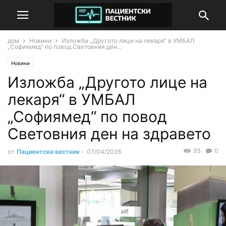
дом
Новини
Изложба „Другото лице на лекаря“ в УМБАЛ
„Софиямед“ по повод Световния ден...
Новини
Изложба „Другото лице на
лекаря“ в УМБАЛ
„Софиямед“ по повод
Световния ден на здравето
93
0
от
Пациентски вестник
-
07/04/2026