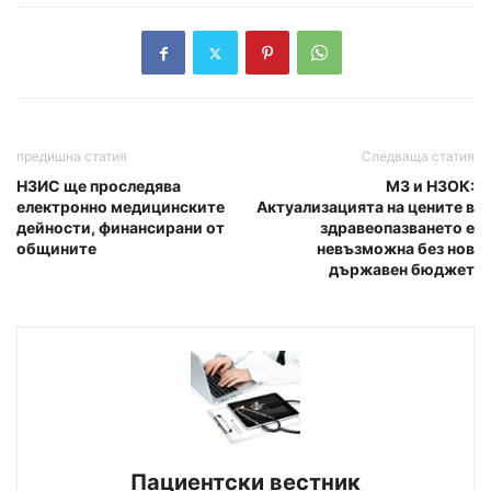
предишна статия
Следваща статия
НЗИС ще проследява
МЗ и НЗОК:
електронно медицинските
Актуализацията на цените в
дейности, финансирани от
здравеопазването е
общините
невъзможна без нов
държавен бюджет
Пациентски вестник