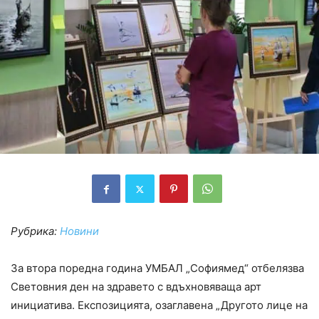
Рубрика:
Новини
За втора поредна година УМБАЛ „Софиямед“ отбелязва
Световния ден на здравето с вдъхновяваща арт
инициатива. Експозицията, озаглавена „Другото лице на