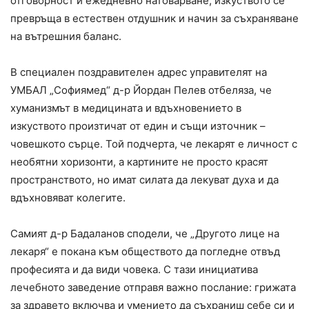
отговорност и ежедневно натоварване, изкуството се
превръща в естествен отдушник и начин за съхраняване
на вътрешния баланс.
В специален поздравителен адрес управителят на
УМБАЛ „Софиямед“ д-р Йордан Пелев отбеляза, че
хуманизмът в медицината и вдъхновението в
изкуството произтичат от един и същи източник –
човешкото сърце. Той подчерта, че лекарят е личност с
необятни хоризонти, а картините не просто красят
пространството, но имат силата да лекуват духа и да
вдъхновяват колегите.
Самият д-р Бадаланов сподели, че „Другото лице на
лекаря“ е покана към обществото да погледне отвъд
професията и да види човека. С тази инициатива
лечебното заведение отправя важно послание: грижата
за здравето включва и умението да съхраниш себе си и