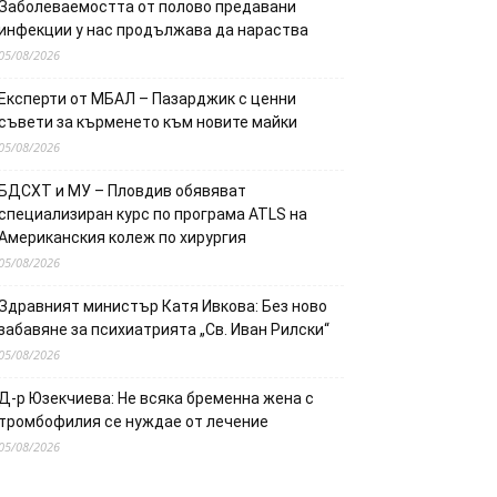
Заболеваемостта от полово предавани
инфекции у нас продължава да нараства
05/08/2026
Експерти от МБАЛ – Пазарджик с ценни
съвети за кърменето към новите майки
05/08/2026
БДСХТ и МУ – Пловдив обявяват
специализиран курс по програма ATLS на
Американския колеж по хирургия
05/08/2026
Здравният министър Катя Ивкова: Без ново
забавяне за психиатрията „Св. Иван Рилски“
05/08/2026
Д-р Юзекчиева: Не всяка бременна жена с
тромбофилия се нуждае от лечение
05/08/2026