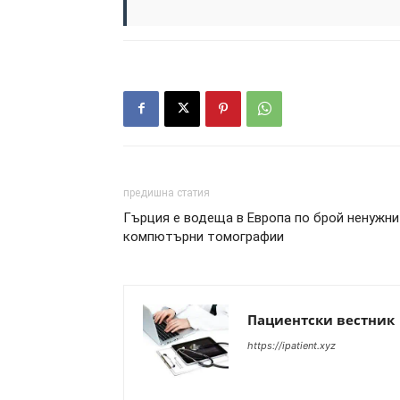
предишна статия
Гърция е водеща в Европа по брой ненужни
компютърни томографии
Пациентски вестник
https://ipatient.xyz