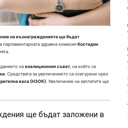
чение на възнагражденията ще бъдат
на парламентарната здравна комисия
Костадин
ията.
еданието на
коалиционния съвет
, на който се
на
. Средствата за увеличението са осигурени чрез
рителна каса (НЗОК)
. Увеличение на заплатите ще
дения ще бъдат заложени в