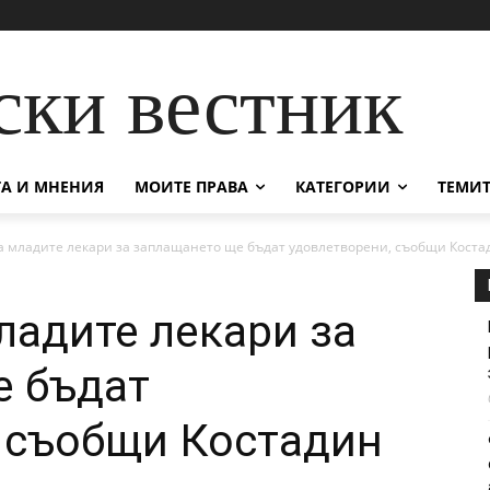
ски вестник
А И МНЕНИЯ
МОИТЕ ПРАВА
КАТЕГОРИИ
ТЕМИТ
а младите лекари за заплащането ще бъдат удовлетворени, съобщи Коста
ладите лекари за
е бъдат
 съобщи Костадин