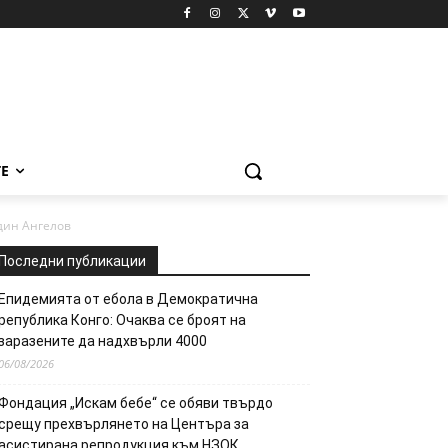
Е
дин Ангелов
Последни публикации
Епидемията от ебола в Демократична
република Конго: Очаква се броят на
заразените да надхвърли 4000
06/08/2026
Фондация „Искам бебе“ се обяви твърдо
срещу прехвърлянето на Центъра за
асистирана репродукция към НЗОК