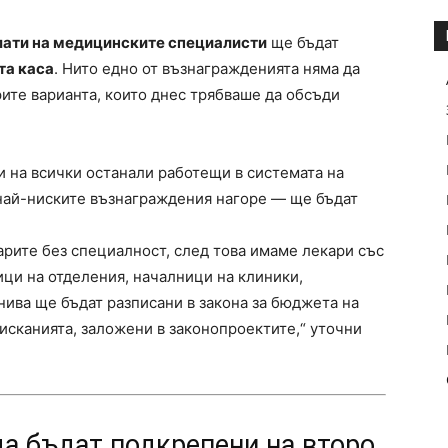
ати на медицинските специалисти
ще бъдат
та каса
. Нито едно от възнагражденията няма да
ите варианта, които днес трябваше да обсъди
 и на всички останали работещи в системата на
най-ниските възнаграждения нагоре — ще бъдат
арите без специалност, след това имаме лекари със
ници на отделения, началници на клиники,
нива ще бъдат разписани в закона за бюджета на
 исканията, заложени в законопроектите,“ уточни
а бъдат подкрепени на второ