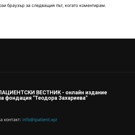
ози браузър за следващия път, когато коментирам.
ПАЦИЕНТСКИ ВЕСТНИК - онлайн издание
на фондация "Теодора Захариева"
За контaкт:
info@ipatient.xyz