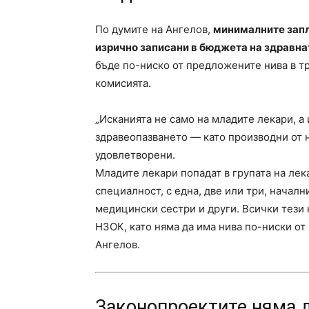
По думите на Ангелов,
минималните запл
изрично записани в бюджета на здравна
бъде по-ниско от предложените нива в тр
комисията.
„Исканията не само на младите лекари, а
здравеопазването — като производни от 
удовлетворени.
Младите лекари попадат в групата на лек
специалност, с една, две или три, начал
медицински сестри и други. Всички тези 
НЗОК, като няма да има нива по-ниски от
Ангелов.
Законопроектите няма д