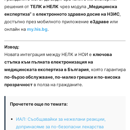
решения от
ТЕЛК и НЕЛК
чрез модула
„Медицинска
експертиза“
в
електронното здравно досие на НЗИС
,
достъпно през мобилното приложение
еЗдраве
или
онлайн на
my.his.bg
.
Извод:
Новата интеграция между НЕЛК и НОИ е
ключова
стъпка към пълната електронизация на
медицинската експертиза в България
, която гарантира
по-бързо обслужване, по-малко грешки и по-висока
прозрачност
в полза на гражданите.
Прочетете още по темата:
ИАЛ: Съобщавайки за нежелани реакции,
допринасяме за по-безопасни лекарства