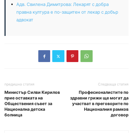
Адв. Свилена Димитрова: Лекарят с добра
правна култура е по-защитен от лекар с добър
адвокат
предишна статия
Следваща статия
Министър Силви Кирилов
Професионалистите по
прие оставката на
здравни грижи ще могат да
Обществения съвет за
участват в преговорите по
Национална детска
Националния рамков
болница
договор