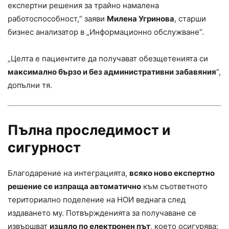
експертни решения за трайно намалена
работоспособност,“ заяви
Милена Угринова
, старши
бизнес анализатор в „Информационно обслужване“.
„Целта е пациентите да получават обезщетенията си
максимално бързо и без административни забавяния
“,
допълни тя.
Пълна проследимост и
сигурност
Благодарение на интеграцията,
всяко ново експертно
решение се изпраща автоматично
към съответното
териториално поделение на НОИ веднага след
издаването му. Потвържденията за получаване се
извършват
изцяло по електронен път
, което осигурява: