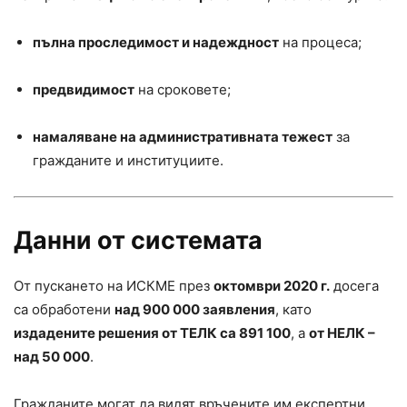
пълна проследимост и надеждност
на процеса;
предвидимост
на сроковете;
намаляване на административната тежест
за
гражданите и институциите.
Данни от системата
От пускането на ИСКМЕ през
октомври 2020 г.
досега
са обработени
над 900 000 заявления
, като
издадените решения от ТЕЛК са 891 100
, а
от НЕЛК –
над 50 000
.
Гражданите могат да видят връчените им експертни