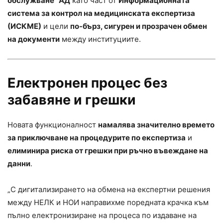
обслужване“ АД
като част от
Информационната
система за контрол на медицинската експертиза
(ИСКМЕ)
и цели
по-бърз, сигурен и прозрачен обмен
на документи
между институциите.
Електронен процес без
забавяне и грешки
Новата функционалност
намалява значително времето
за приключване на процедурите по експертиза
и
елиминира риска от грешки при ръчно въвеждане на
данни
.
„С дигитализирането на обмена на експертни решения
между НЕЛК и НОИ направихме поредната крачка към
пълно електронизиране на процеса по издаване на