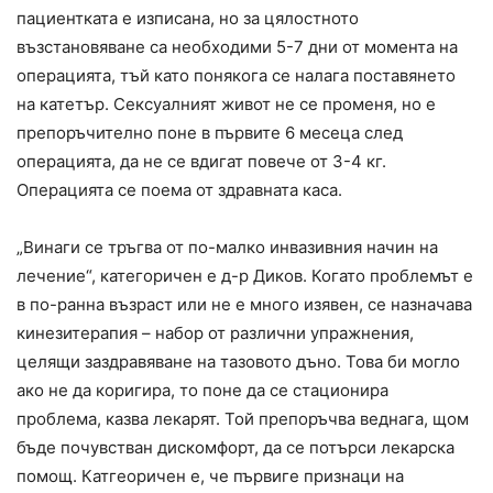
пациентката е изписана, но за цялостното
възстановяване са необходими 5-7 дни от момента на
операцията, тъй като понякога се налага поставянето
на катетър. Сексуалният живот не се променя, но е
препоръчително поне в първите 6 месеца след
операцията, да не се вдигат повече от 3-4 кг.
Операцията се поема от здравната каса.
„Винаги се тръгва от по-малко инвазивния начин на
лечение“, категоричен е д-р Диков. Когато проблемът е
в по-ранна възраст или не е много изявен, се назначава
кинезитерапия – набор от различни упражнения,
целящи заздравяване на тазовото дъно. Това би могло
ако не да коригира, то поне да се стационира
проблема, казва лекарят. Той препоръчва веднага, щом
бъде почувстван дискомфорт, да се потърси лекарска
помощ. Катгеоричен е, че първиге признаци на