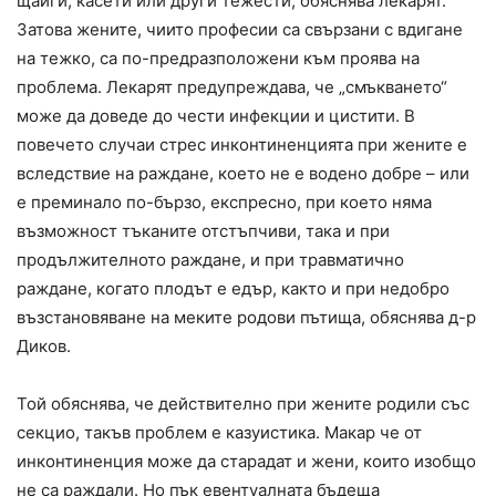
щайги, касети или други тежести, обяснява лекарят.
Затова жените, чиито професии са свързани с вдигане
на тежко, са по-предразположени към проява на
проблема. Лекарят предупреждава, че „смъкването“
може да доведе до чести инфекции и цистити. В
повечето случаи стрес инконтиненцията при жените е
вследствие на раждане, което не е водено добре – или
е преминало по-бързо, експресно, при което няма
възможност тъканите отстъпчиви, така и при
продължителното раждане, и при травматично
раждане, когато плодът е едър, както и при недобро
възстановяване на меките родови пътища, обяснява д-р
Диков.
Той обяснява, че действително при жените родили със
секцио, такъв проблем е казуистика. Макар че от
инконтиненция може да старадат и жени, които изобщо
не са раждали. Но пък евентуалната бъдеща