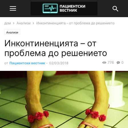
дом
Анализи
Инконтиненцията – от проблема до решението
Анализи
Инконтиненцията – от
проблема до решението
776
0
от
Пациентски вестник
-
02/03/2018