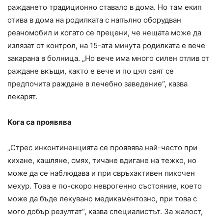
раждането традиционно ставало в дома. Но там екип
отива в дома на родилката с напълно оборудван
реаномобил и когато се прецени, че нещата може да
излязат от контрол, на 15-ата минута родилката е вече
закарана в болница. „Но вече има много силен отлив от
раждане вкъщи, както е вече и по цял свят се
предпочита раждане в лечебно заведение“, казва
лекарят.
Кога са проявява
„Стрес инконтиненцията се проявява най-често при
кихане, кашляне, смях, тичане вдигане на тежко, но
може да се наблюдава и при свръхактивен пикочен
мехур. Това е по-скоро неврогенно състояние, което
може да бъде лекувано медикаментозно, при това с
мого добър резултат“, казва специалистът. За жалост,