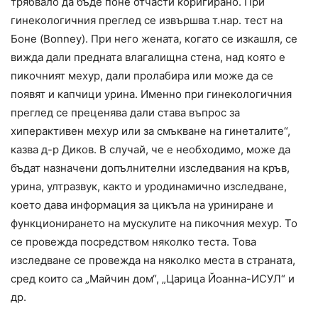
трябвало да бъде поне отчасти коригирано. При
гинекологичния преглед се извършва т.нар. тест на
Боне (Bonney). При него жената, когато се изкашля, се
вижда дали предната влагалищна стена, над която е
пикочният мехур, дали пролабира или може да се
появят и капчици урина. Именно при гинекологичния
преглед се преценява дали става въпрос за
хиперактивен мехур или за смъкване на гинеталите“,
казва д-р Диков. В случай, че е необходимо, може да
бъдат назначени допълнителни изследвания на кръв,
урина, ултразвук, както и уродинамично изследване,
което дава информация за цикъла на уриниране и
функционирането на мускулите на пикочния мехур. То
се провежда посредством няколко теста. Това
изследване се провежда на няколко места в страната,
сред които са „Майчин дом“, „Царица Йоанна-ИСУЛ“ и
др.