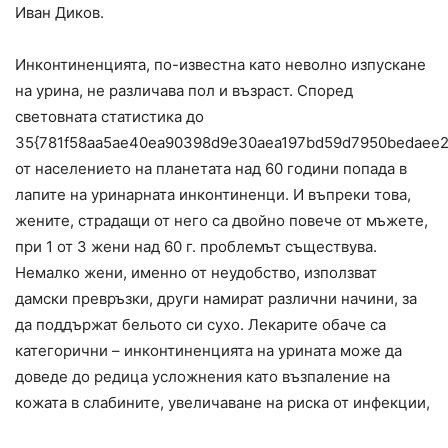
Иван Диков.
Инконтиненцията, по-известна като неволно изпускане
на урина, не различава пол и възраст. Според
световната статистика до
35{781f58aa5ae40ea90398d9e30aea197bd59d7950bedaee2
от населението на планетата над 60 години попада в
лапите на уринарната инконтиненци. И въпреки това,
жените, страдащи от него са двойно повече от мъжете,
при 1 от 3 жени над 60 г. проблемът съществува.
Немалко жени, именно от неудобство, използват
дамски превръзки, други намират различни начини, за
да поддържат бельото си сухо. Лекарите обаче са
категорични – инконтиненцията на урината може да
доведе до редица усложнения като възпаление на
кожата в слабините, увеличаване на риска от инфекции,