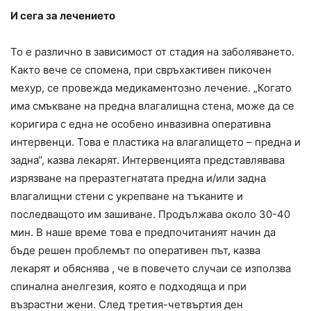
И сега за лечението
То е различно в зависимост от стадия на заболяването.
Както вече се спомена, при свръхактивен пикочен
мехур, се провежда медикаментозно лечение. „Когато
има смъкване на предна влагалищна стена, може да се
коригира с една не особено инвазивна оперативна
интервенци. Това е пластика на влагалището – предна и
задна“, казва лекарят. Интервенцията представлявава
изрязване на преразтегнатата предна и/или задна
влагалищни стени с укрепване на тъканите и
последващото им зашиване. Продължава около 30-40
мин. В наше време това е предпочитаният начин да
бъде решен проблемът по оперативен път, казва
лекарят и обяснява , че в повечето случаи се използва
спинална анелгезия, която е подходяща и при
възрастни жени. След третия-четвъртия ден