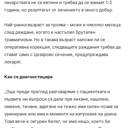
лекарствата не са евтини и трябва да се вземат 1-2
години, но резултатът от лечението е много добър.
Най-ранна възраст за проява – може и няколко месеца
след раждане, когато е настъпил брутален
травматизъм. Но в такава възраст наложи ли се
оперативна корекция, следващите раждания трябва да
стават само с Цезарово сечение, предупреждава
лекарят.
Как се диагностицира
„Още преди преглед разговаряме с пациентката и
първите ни въпроси са дали при кихане, кашляне,
смеене, тичане, вдигане на тежко има силен позив за
уриниране или има и моменти на изпускане на урина.
Това вече е сигурен белег, че има нещо, което би