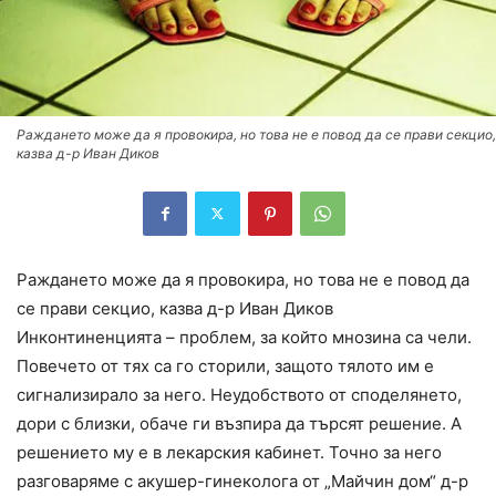
Раждането може да я провокира, но това не е повод да се прави секцио,
казва д-р Иван Диков
Раждането може да я провокира, но това не е повод да
се прави секцио, казва д-р Иван Диков
Инконтиненцията – проблем, за който мнозина са чели.
Повечето от тях са го сторили, защото тялото им е
сигнализирало за него. Неудобството от споделянето,
дори с близки, обаче ги възпира да търсят решение. А
решението му е в лекарския кабинет. Точно за него
разговаряме с акушер-гинеколога от „Майчин дом“ д-р