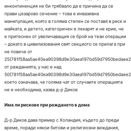
инконтиненция не би трябвало да е причина да се
прави цезарово сечение – това е инвазивна
манипулация, която в голяма степен се поставя в риск и
майката, и детето, категоричен е лекарят и не крие, че
е притеснен от увеличаващия се брой на тези операции
– докато в цивилизования свят секциото се прилага при
не повече от
25{781f58aa5ae40ea90398d9e30aea197bd59d7950bedaee2
от ражданията, у нас е над
50{781f58aa5ae40ea90398d9e30aea197bd59d7950bedaee2
което означава, че голяма чат от случаите операцията
не е необходима, казва д-р Диков
Има ли рискове при раждането в дома
Д-р Диков дава пример с Холандия, където до преди
време, поради някои битови и религиозни виждания,