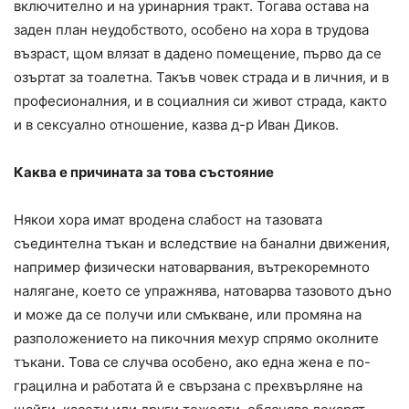
включително и на уринарния тракт. Тогава остава на
заден план неудобството, особено на хора в трудова
възраст, щом влязат в дадено помещение, първо да се
озъртат за тоалетна. Такъв човек страда и в личния, и в
професионалния, и в социалния си живот страда, както
и в сексуално отношение, казва д-р Иван Диков.
Каква е причината за това състояние
Някои хора имат вродена слабост на тазовата
съединтелна тъкан и вследствие на банални движения,
например физически натоварвания, вътрекоремното
налягане, което се упражнява, натоварва тазовото дъно
и може да се получи или смъкване, или промяна на
разположението на пикочния мехур спрямо околните
тъкани. Това се случва особено, ако една жена е по-
грацилна и работата й е свързана с прехвърляне на