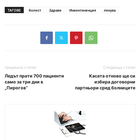
ТАГОВЕ
болест
Здраве
Инконтиненция
лекува
предишна статия
Следваща статия
Ледът прати 700 пациенти
Касата отново ще си
само за три дни в
избира договорни
„Пирогов”
партньори сред болниците