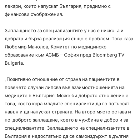
лекари, които напускат България, предимно с
финансови съображения.
Заплащането за специализантите у нас е ниско, а и
добрата и бърза реализация също е проблем. Това каза
Любомир Манолов, Комитет по медицинско
образование към АСМБ – София пред Bloomberg TV
Bulgaria.
„Позитивно отношение от страна на пациентите в
повечето случаи липсва във взаимоотношенията на
медиците в България. Може би доброто отношение е
това, което кара младите специалисти да го потърсят
навън и да напускат страната. На второ място остава и
по-доброто заплащане, което в чужбина е добро и за
специализантите. Заплащането на специализантите в
България е недостатъно да се самоиздържт в дългия