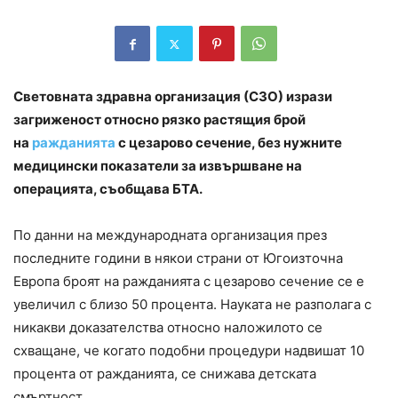
Световната здравна организация (СЗО) изрази
загриженост относно рязко растящия брой
на
ражданията
с цезарово сечение, без нужните
медицински показатели за извършване на
операцията, съобщава БТА.
По данни на международната организация през
последните години в някои страни от Югоизточна
Европа броят на ражданията с цезарово сечение се е
увеличил с близо 50 процента. Науката не разполага с
никакви доказателства относно наложилото се
схващане, че когато подобни процедури надвишат 10
процента от ражданията, се снижава детската
смъртност.