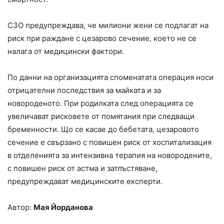
СЗО предупреждава, че милиони жени се подлагат на
риск при раждане с цезарово сечение, което не се
налага от медицински фактори.
По данни на организацията споменатата операция носи
отрицателни последствия за майката и за
новороденото. При родилката след операцията се
увеличават рисковете от помятания при следващи
бременности. Що се касае до бебетата, цезаровото
сечение е свързано с повишен риск от хоспитализация
в отделенията за интензивна терапия на новородените,
с повишен риск от астма и затлъстяване,
предупреждават медицинските експерти.
Автор:
Мая Йорданова