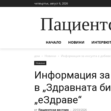
четвъртък, август 6, 2026
Пациент
НАЧАЛО
НОВИНИ
ИНТЕРВЮТ
дом
Новини
Информация за инсулта е добавен
Новини
Информация за 
в „Здравната би
„еЗдраве“
от
Пациентски вестник
-
20/03/2026