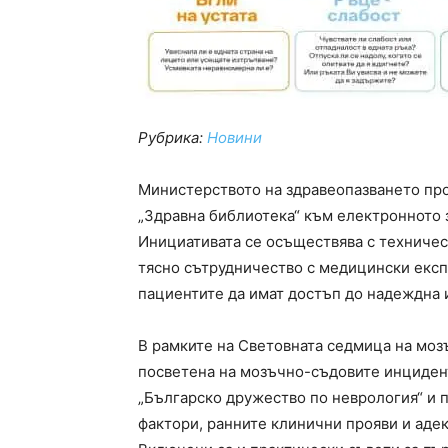
Рубрика:
Новини
Министерството на здравеопазването пр
„Здравна библиотека“ към електронното 
Инициативата се осъществява с техничес
тясно сътрудничество с медицински експ
пациентите да имат достъп до надеждна 
В рамките на Световната седмица на моз
посветена на мозъчно-съдовите инциден
„Българско дружество по неврология“ и 
фактори, ранните клинични прояви и аде