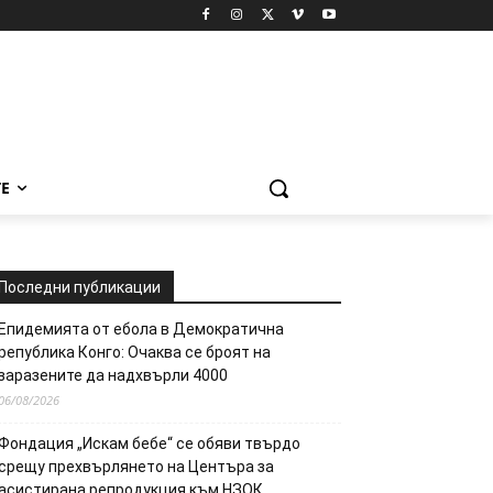
Е
Последни публикации
Епидемията от ебола в Демократична
република Конго: Очаква се броят на
заразените да надхвърли 4000
06/08/2026
Фондация „Искам бебе“ се обяви твърдо
срещу прехвърлянето на Центъра за
асистирана репродукция към НЗОК