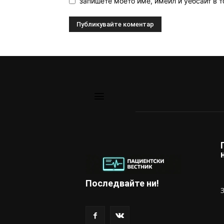
запишете моето име, имейл и уебсайт в т
Последвайте ни!