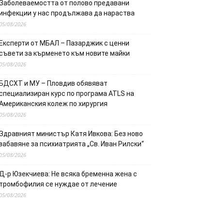
Заболеваемостта от полово предавани
инфекции у нас продължава да нараства
05/08/2026
Експерти от МБАЛ – Пазарджик с ценни
съвети за кърменето към новите майки
05/08/2026
БДСХТ и МУ – Пловдив обявяват
специализиран курс по програма ATLS на
Американския колеж по хирургия
05/08/2026
Здравният министър Катя Ивкова: Без ново
забавяне за психиатрията „Св. Иван Рилски“
05/08/2026
Д-р Юзекчиева: Не всяка бременна жена с
тромбофилия се нуждае от лечение
05/08/2026