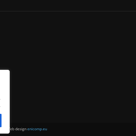
.
.
ни . Web design
enicomp.eu