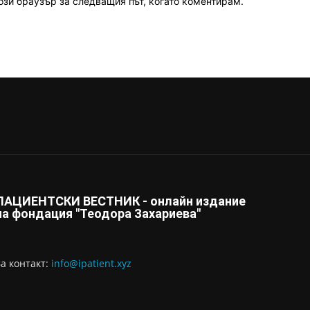
ози браузър за следващия път, когато коментирам.
ПАЦИЕНТСКИ ВЕСТНИК - онлайн издание
на фондация "Теодора Захариева"
За контaкт:
info@ipatient.xyz