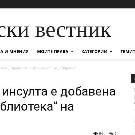
ски вестник
А И МНЕНИЯ
МОИТЕ ПРАВА
КАТЕГОРИИ
ТЕМИТ
а в „Здравната библиотека“ на „еЗдраве“
инсулта е добавена
блиотека“ на
94
0