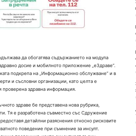
одължава да обогатява съдържанието на модула
здравно досие и мобилното приложение „еЗдраве“.
ката подкрепа на „Информационно обслужване“ и в
ерти и съсловни организации, като целта е
и проверена здравна информация.
ъчното здраве бе представена нова рубрика,
ти. Тя е разработена съвместно със Сдружение
предоставя детайлни разяснения относно рисковите
кватното поведение при съмнение за инсулт.