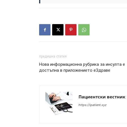
предишна статия
Нова информационна рубрика за инсулта е
достъпна в приложението еЗдраве
Пациентски вестник
https://ipatient.xyz