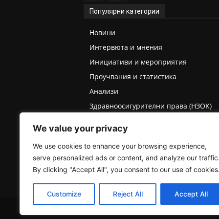
Популярни категории
Новини
Интервюта и мнения
Инициативи и мероприятия
Проучвания и статистика
Анализи
Здравноосигурителни права (НЗОК)
Права на деца и родители
We value your privacy
Медицинска експертиза (ТЕЛК/НЕЛК)
We use cookies to enhance your browsing experience,
serve personalized ads or content, and analyze our traffic
By clicking "Accept All", you consent to our use of cookies
Customize
Reject All
Accept All
2025 © Пациентски вестник. Всички права запазе