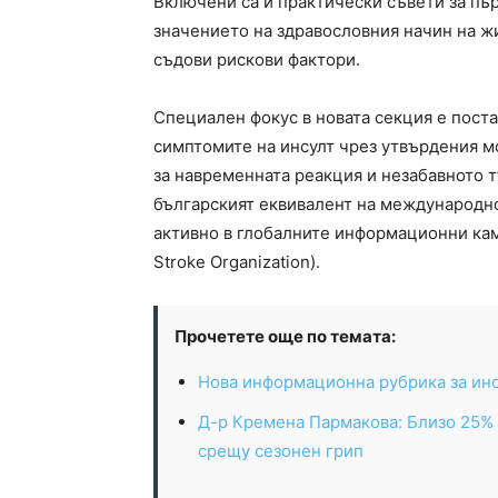
Включени са и практически съвети за пъ
значението на здравословния начин на ж
съдови рискови фактори.
Специален фокус в новата секция е поста
симптомите на инсулт чрез утвърдения м
за навременната реакция и незабавното
българският еквивалент на международно
активно в глобалните информационни кам
Stroke Organization).
Прочетете още по темата:
Нова информационна рубрика за ин
Д-р Кремена Пармакова: Близо 25% о
срещу сезонен грип