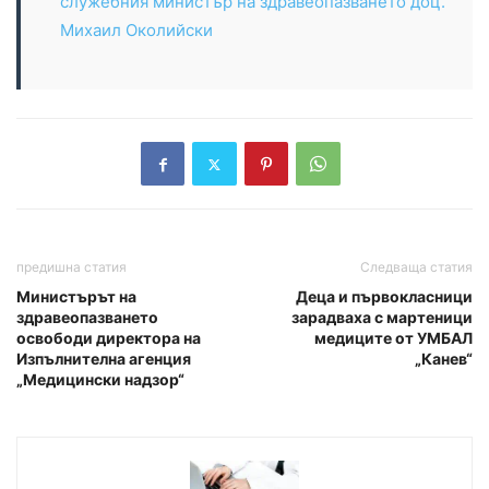
служебния министър на здравеопазването доц.
Михаил Околийски
предишна статия
Следваща статия
Министърът на
Деца и първокласници
здравеопазването
зарадваха с мартеници
освободи директора на
медиците от УМБАЛ
Изпълнителна агенция
„Канев“
„Медицински надзор“