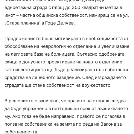
едноетажна сграда с площ до 300 квадратни метра в
имот – частна общинска собственост, намиращ се на ул.
„Стара планина“ в Гоце Делчев.
Предложението беше мотивирано с необходимостта от
обособяване на неврологично отделение и увеличаване
на легловата база на болницата. Съгласно одобрената
скица е допуснато проектиране на новото отделение,
като инвестицията ще бъде реализирана със собствени
средства на лечебното заведение. След изграждането
сградата ще стане собственост на дружеството.
В решението е записано, че правото на строеж следва
да бъде упражнено в петгодишен срок от възникването
му. Ако това не бъде направено, правото се погасява в
полза на собственика на земята по реда на Закона за
собствеността.