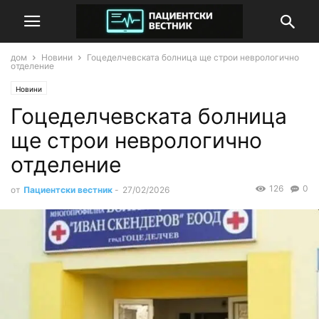
дом
Новини
Гоцеделчевската болница ще строи неврологично
отделение
Новини
Гоцеделчевската болница
ще строи неврологично
отделение
126
0
от
Пациентски вестник
-
27/02/2026