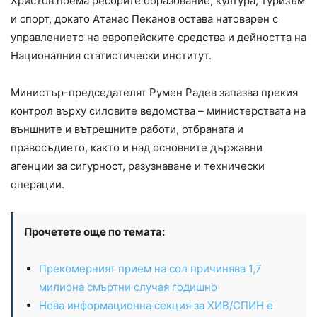
Христов поема ресорите образование, култура, туризъм
и спорт, докато Атанас Пеканов остава натоварен с
управлението на европейските средства и дейността на
Националния статистически институт.
Министър-председателят Румен Радев запазва прекия
контрол върху силовите ведомства – министерствата на
външните и вътрешните работи, отбраната и
правосъдието, както и над основните държавни
агенции за сигурност, разузнаване и технически
операции.
Прочетете още по темата:
Прекомерният прием на сол причинява 1,7
милиона смъртни случая годишно
Нова информационна секция за ХИВ/СПИН е