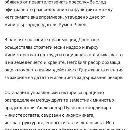
обявено от правителствената пресслужба след
официалното разпределение на функциите между
четиримата вицепремиери, утвърдено днес от
министър-председателя Румен Радев.
В рамките на своите правомощия, Донев ще
осъществява стратегически надзор и върху
министерствата на труда и социалната политика, както
и на земеделието и храните. Неговият ресор обхваща
още ключовото взаимодействие с Държавната агенция
за закрила на детето и агенцията за държавния резерв.
Останалите управленски сектори са прецизно
разпределени между другите заместник министър-
председатели. Александър Пулев ще координира
министерствата, свързани с икономиката,
инфраструктурата, енергетиката и екологията. Иво