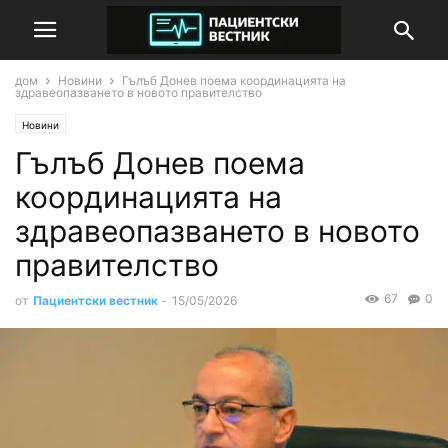
дом
Новини
Гълъб Донев поема координацията на
здравеопазването в новото правителство
Новини
Гълъб Донев поема
координацията на
здравеопазването в новото
правителство
67
0
от
Пациентски вестник
-
15/05/2026