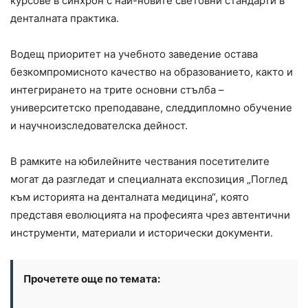
курсове в синхрон с най-новите световни стандарти в
денталната практика.
Водещ приоритет на учебното заведение остава
безкомпромисното качество на образованието, както и
интегрирането на трите основни стълба –
университетско преподаване, следдипломно обучение
и научноизследователска дейност.
В рамките на юбилейните чествания посетителите
могат да разгледат и специалната експозиция „Поглед
към историята на денталната медицина“, която
представя еволюцията на професията чрез автентични
инструменти, материали и исторически документи.
Прочетете още по темата: