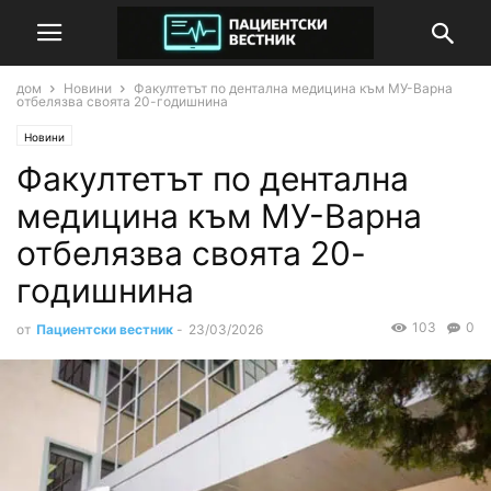
дом
Новини
Факултетът по дентална медицина към МУ-Варна
отбелязва своята 20-годишнина
Новини
Факултетът по дентална
медицина към МУ-Варна
отбелязва своята 20-
годишнина
103
0
от
Пациентски вестник
-
23/03/2026