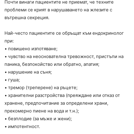
Почти винаги пациентите не приемат, че техните
проблеми се крият в нарушаването на жлезите с
вътрешна секреция.
Най-често пациентите се обръщат към ендокринолог
при:
• повишено изпотяване;
• чувство на неоснователна тревожност, пристъпи на
паника, безпокойство или обратно, апатия;
• нарушение на съня;
• гуша;
• тремор (треперене) на ръцете;
• хранителни разстройства (преяждане или отказ от
хранене, предпочитание за определени храни,
прекомерно пиене на вода и т.н.);
• безплодие (за мъже и жени);
• импотентност.