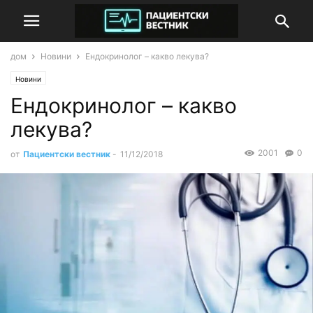
дом
Новини
Ендокринолог – какво лекува?
Новини
Ендокринолог – какво
лекува?
2001
0
от
Пациентски вестник
-
11/12/2018