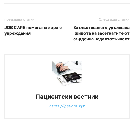
предишна статия
Следваща статия
JOB CARE помага на хора с
Затлъстяването удължава
увреждания
живота на засегнатите от
сърдечна недостатъчност
Пациентски вестник
https://ipatient.xyz