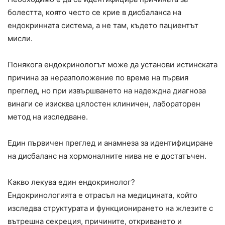
болестта, която често се крие в дисбаланса на
ендокринната система, а не там, където пациентът
мисли.
Понякога ендокринологът може да установи истинската
причина за неразположение по време на първия
преглед, но при извършването на надеждна диагноза
винаги се изисква цялостен клиничен, лабораторен
метод на изследване.
Един първичен преглед и анамнеза за идентифициране
на дисбаланс на хормоналните нива не е достатъчен.
Какво лекува един ендокринолог?
Ендокринологията е отрасъл на медицината, който
изследва структурата и функционирането на жлезите с
вътрешна секреция, причините, откриването и