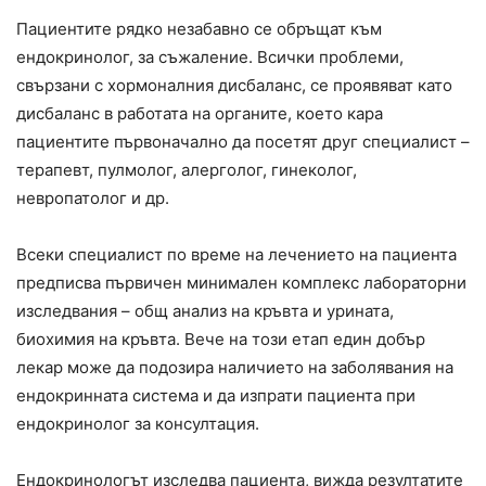
Пациентите рядко незабавно се обръщат към
ендокринолог, за съжаление. Всички проблеми,
свързани с хормоналния дисбаланс, се проявяват като
дисбаланс в работата на органите, което кара
пациентите първоначално да посетят друг специалист –
терапевт, пулмолог, алерголог, гинеколог,
невропатолог и др.
Всеки специалист по време на лечението на пациента
предписва първичен минимален комплекс лабораторни
изследвания – общ анализ на кръвта и урината,
биохимия на кръвта. Вече на този етап един добър
лекар може да подозира наличието на заболявания на
ендокринната система и да изпрати пациента при
ендокринолог за консултация.
Ендокринологът изследва пациента, вижда резултатите