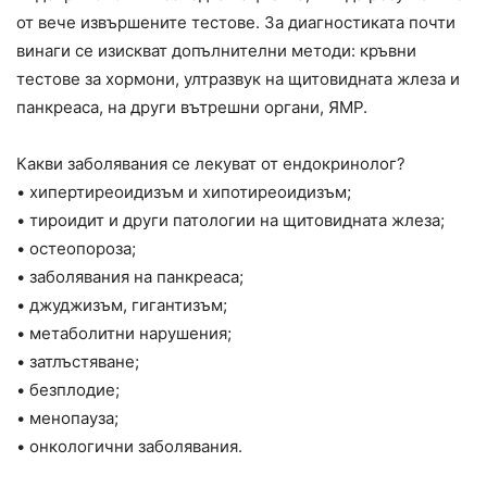
от вече извършените тестове. За диагностиката почти
винаги се изискват допълнителни методи: кръвни
тестове за хормони, ултразвук на щитовидната жлеза и
панкреаса, на други вътрешни органи, ЯМР.
Какви заболявания се лекуват от ендокринолог?
• хипертиреоидизъм и хипотиреоидизъм;
• тироидит и други патологии на щитовидната жлеза;
• остеопороза;
• заболявания на панкреаса;
• джуджизъм, гигантизъм;
• метаболитни нарушения;
• затлъстяване;
• безплодие;
• менопауза;
• онкологични заболявания.