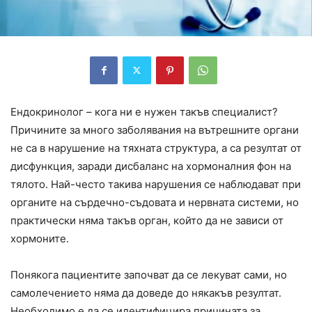
Ендокринолог – кога ни е нужен такъв специалист?
Причините за много заболявания на вътрешните органи
не са в нарушение на тяхната структура, а са резултат от
дисфункция, заради дисбаланс на хормоналния фон на
тялото. Най-често такива нарушения се наблюдават при
органите на сърдечно-съдовата и нервната системи, но
практически няма такъв орган, който да не зависи от
хормоните.
Понякога пациентите започват да се лекуват сами, но
самолечението няма да доведе до някакъв резултат.
Необходимо е да се идентифицира причината за