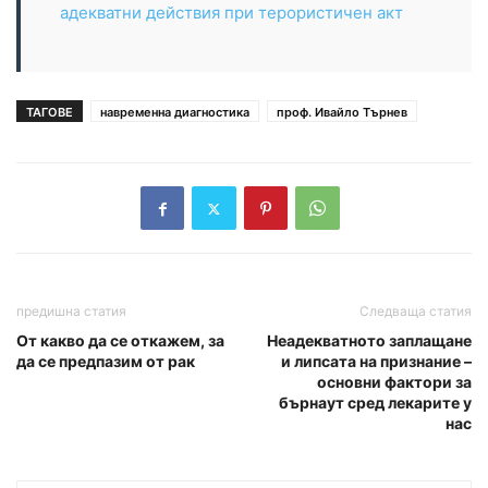
адекватни действия при терористичен акт
ТАГОВЕ
навременна диагностика
проф. Ивайло Търнев
предишна статия
Следваща статия
От какво да се откажем, за
Неадекватното заплащане
да се предпазим от рак
и липсата на признание –
основни фактори за
бърнаут сред лекарите у
нас