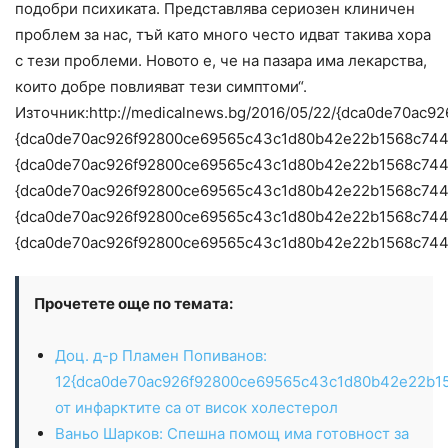
подобри психиката. Представлява сериозен клиничен
проблем за нас, тъй като много често идват такива хора
с тези проблеми. Новото е, че на пазара има лекарства,
които добре повлияват тези симптоми“.
Източник:http://medicalnews.bg/2016/05/22/{dca0de7
{dca0de70ac926f92800ce69565c43c1d80b42e22b1568c74
{dca0de70ac926f92800ce69565c43c1d80b42e22b1568c74
{dca0de70ac926f92800ce69565c43c1d80b42e22b1568c74
{dca0de70ac926f92800ce69565c43c1d80b42e22b1568c744
{dca0de70ac926f92800ce69565c43c1d80b42e22b1568c744
Прочетете още по темата:
Доц. д-р Пламен Попиванов:
12{dca0de70ac926f92800ce69565c43c1d80b42e22b1
от инфарктите са от висок холестерол
Ваньо Шарков: Спешна помощ има готовност за