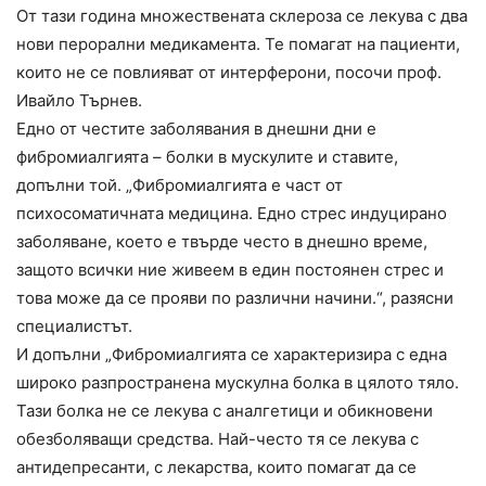
От тази година множествената склероза се лекува с два
нови перорални медикамента. Те помагат на пациенти,
които не се повлияват от интерферони, посочи проф.
Ивайло Търнев.
Едно от честите заболявания в днешни дни е
фибромиалгията – болки в мускулите и ставите,
допълни той. „Фибромиалгията е част от
психосоматичната медицина. Едно стрес индуцирано
заболяване, което е твърде често в днешно време,
защото всички ние живеем в един постоянен стрес и
това може да се прояви по различни начини.“, разясни
специалистът.
И допълни „Фибромиалгията се характеризира с една
широко разпространена мускулна болка в цялото тяло.
Тази болка не се лекува с аналгетици и обикновени
обезболяващи средства. Най-често тя се лекува с
антидепресанти, с лекарства, които помагат да се