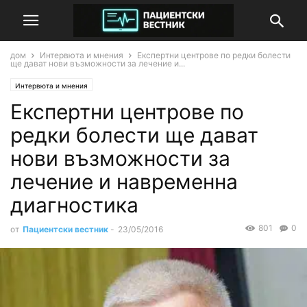
дом
Интервюта и мнения
Експертни центрове по редки болести
ще дават нови възможности за лечение и...
Интервюта и мнения
Експертни центрове по
редки болести ще дават
нови възможности за
лечение и навременна
диагностика
801
0
от
Пациентски вестник
-
23/05/2016