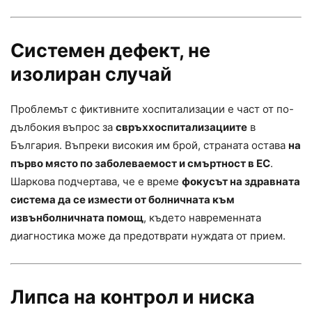
Системен дефект, не
изолиран случай
Проблемът с фиктивните хоспитализации е част от по-
дълбокия въпрос за
свръххоспитализациите
в
България. Въпреки високия им брой, страната остава
на
първо място по заболеваемост и смъртност в ЕС
.
Шаркова подчертава, че е време
фокусът на здравната
система да се измести от болничната към
извънболничната помощ
, където навременната
диагностика може да предотврати нуждата от прием.
Липса на контрол и ниска