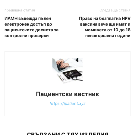
предишна статия
Следваща статия
ИАМН въвежда пълен
Право на безплатна HPV
електронен достъп до
ваксина вече ще имат и
пациентските досиета за
момичета от 10 до 18
контролни проверки
ненавършени години
Пациентски вестник
https://ipatient.xyz
СВЪРЗАНИ С ТЯХ ИЗДЕЛИЯ