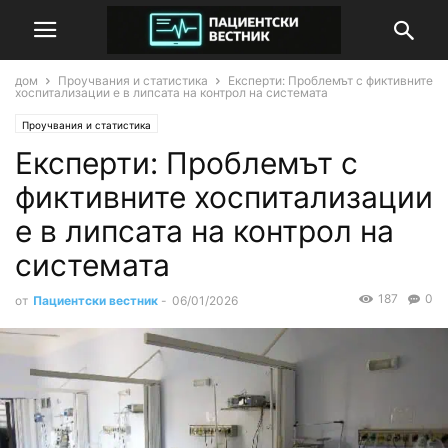
дом
Проучвания и статистика
Експерти: Проблемът с фиктивните
хоспитализации е в липсата на контрол на системата
Проучвания и статистика
Експерти: Проблемът с
фиктивните хоспитализации
е в липсата на контрол на
системата
187
0
от
Пациентски вестник
-
06/01/2026