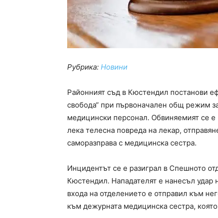
Рубрика:
Новини
Районният съд в Кюстендил постанови еф
свобода“ при първоначален общ режим з
медицински персонал. Обвиняемият се е 
лека телесна повреда на лекар, отправяне
саморазправа с медицинска сестра.
Инцидентът се е разиграл в Спешното от
Кюстендил. Нападателят е нанесъл удар 
входа на отделението е отправил към нег
към дежурната медицинска сестра, която