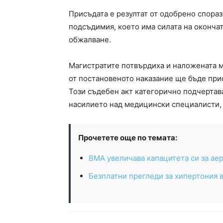
Присъдата е резултат от одобрено спора
подсъдимия, което има силата на оконча
обжалване.
Магистратите потвърдиха и наложената м
от постановеното наказание ще бъде прис
Този съдебен акт категорично подчертав
насилието над медицински специалисти,
Прочетете още по темата:
ВМА увеличава капацитета си за ае
Безплатни прегледи за хипертония в