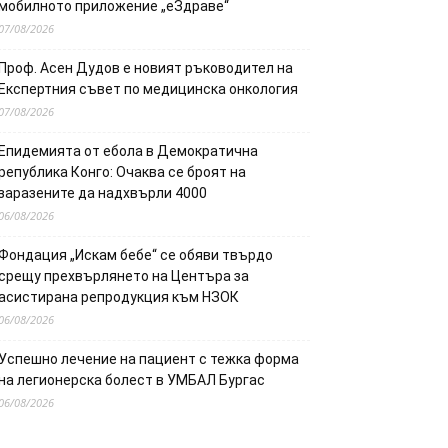
мобилното приложение „еЗдраве“
07/08/2026
Проф. Асен Дудов е новият ръководител на
Експертния съвет по медицинска онкология
07/08/2026
Епидемията от ебола в Демократична
република Конго: Очаква се броят на
заразените да надхвърли 4000
06/08/2026
Фондация „Искам бебе“ се обяви твърдо
срещу прехвърлянето на Центъра за
асистирана репродукция към НЗОК
06/08/2026
Успешно лечение на пациент с тежка форма
на легионерска болест в УМБАЛ Бургас
06/08/2026