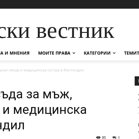
ски вестник
А И МНЕНИЯ
МОИТЕ ПРАВА
КАТЕГОРИИ
ТЕМИТ
днал лекар и медицинска сестра в Кюстендил
ъда за мъж,
 и медицинска
ндил
85
0