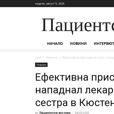
неделя, август 9, 2026
Пациент
НАЧАЛО
НОВИНИ
ИНТЕРВЮТ
дом
Новини
Ефективна присъда за мъж, напа
Новини
Ефективна прис
нападнал лекар
сестра в Кюсте
от
Пациентски вестник
-
04/05/2026