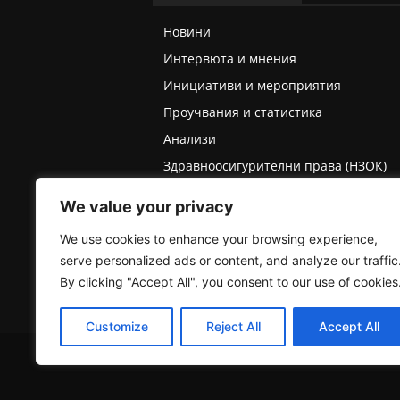
Новини
Интервюта и мнения
Инициативи и мероприятия
Проучвания и статистика
Анализи
Здравноосигурителни права (НЗОК)
Права на деца и родители
We value your privacy
Медицинска експертиза (ТЕЛК/НЕЛК)
We use cookies to enhance your browsing experience,
serve personalized ads or content, and analyze our traffic
By clicking "Accept All", you consent to our use of cookies
Customize
Reject All
Accept All
2025 © Пациентски вестник. Всички права запазе