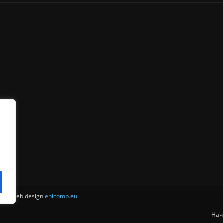
.
.
ни . Web design
enicomp.eu
Нач