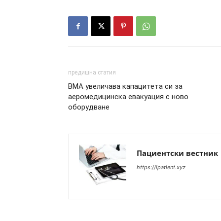
предишна статия
ВМА увеличава капацитета си за
аеромедицинска евакуация с ново
оборудване
Пациентски вестник
https://ipatient.xyz