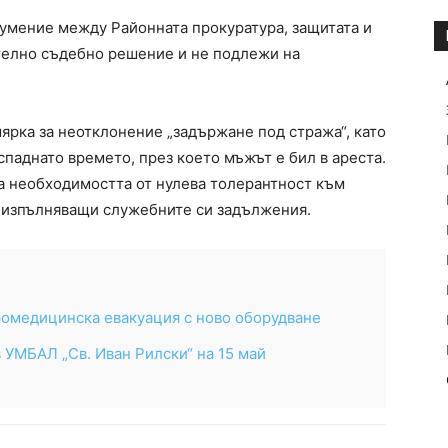
зумение между Районната прокуратура, защитата и
телно съдебно решение и не подлежи на
ярка за неотклонение „задържане под стража“, като
паднато времето, през което мъжът е бил в ареста.
а необходимостта от нулева толерантност към
 изпълняващи служебните си задължения.
ромедицинска евакуация с ново оборудване
 УМБАЛ „Св. Иван Рилски“ на 15 май