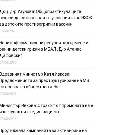
Доц. д-р Узунова: Общопрактикуващите
лекари да се запознаят с указанията на НЗОК
за детските противогрипни ваксини
07/08/2026
Нови информационни ресурси за кърмене и
ранни детски грижи в МБАЛ „Д-р Атанас
Дафовски“
07/08/2026
Здравният министър Катя Ивкова:
Предложенията за преструктуриране на МЗ
са основа за обществен дебат
07/08/2026
Министър Ивкова: Страхът от промяната не е
излекувал нито един пациент
07/08/2026
Продължава кампанията за активиране на