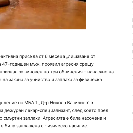
ективна присъда от 6 месеца „лишаване от
а 47-годишен мъж, проявил агресия срещу
признал за виновен по три обвинения – нанасяне на
 на закана за убийство и заплаха за физическа
деление на МБАЛ „Д-р Никола Василиев“ в
на дежурен лекар-специализант, след което пред
о смъртни заплахи. Агресията е била насочена и
 е била заплашена с физическо насилие.