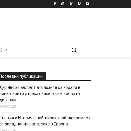
Е
Последни публикации
Д-р Явор Павлов: Патолозите са хората в
сянка, които държат ключа към точната
диагноза
09/08/2026
Гърция и Италия с най-висока заболеваемост
от западнонилска треска в Европа
08/08/2026