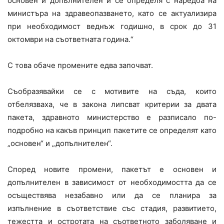
основен и допълнителен и се определя с наредба на
министъра на здравеопазването, като се актуализира
при необходимост веднъж годишно, в срок до 31
октомври на съответната година.“
С това обаче промените едва започват.
Съобразявайки се с мотивите на съда, които
отбелязваха, че в закона липсват критерии за двата
пакета, здравното министерство е разписало по-
подробно на какъв принцип пакетите се определят като
„основен“ и „допълнителен“.
Според новите промени, пакетът е основен и
допълнителен в зависимост от необходимостта да се
осъществява незабавно или да се планира за
изпълнение в съответствие със стадия, развитието,
тежестта и остротата на съответното заболяване и