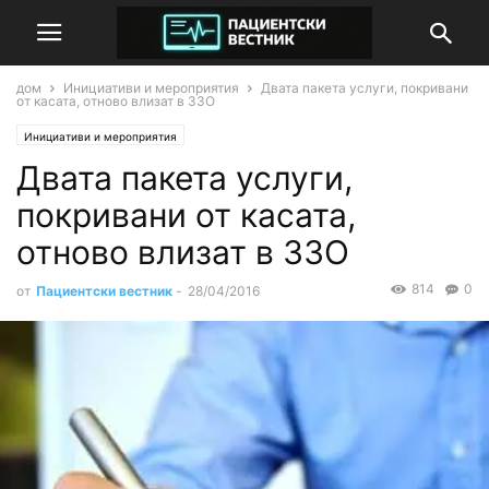
дом
Инициативи и мероприятия
Двата пакета услуги, покривани
от касата, отново влизат в ЗЗО
Инициативи и мероприятия
Двата пакета услуги,
покривани от касата,
отново влизат в ЗЗО
814
0
от
Пациентски вестник
-
28/04/2016