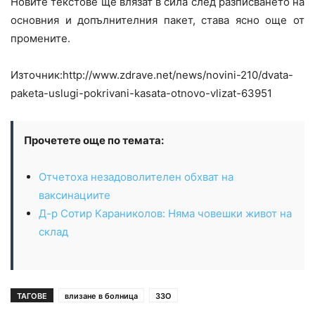
Новите текстове ще влязат в сила след разписването на
основния и допълнителния пакет, става ясно още от
промените.
Източник:http://www.zdrave.net/news/novini-210/dvata-
paketa-uslugi-pokrivani-kasata-otnovo-vlizat-63951
Прочетете още по темата:
Отчетоха незадоволителен обхват на
ваксинациите
Д-р Сотир Караниколов: Няма човешки живот на
склад
ТАГОВЕ
влизане в болница
ЗЗО