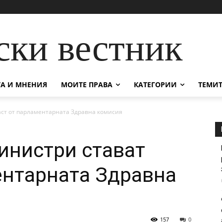
ски вестник
А И МНЕНИЯ
МОИТЕ ПРАВА
КАТЕГОРИИ
ТЕМИТ
ст от парламентарната Здравна комисия
инистри стават
ентарната Здравна
157
0