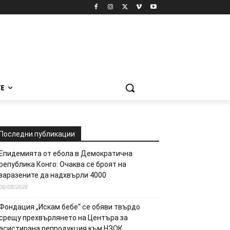
Е
Последни публикации
Епидемията от ебола в Демократична
република Конго: Очаква се броят на
заразените да надхвърли 4000
06/08/2026
Фондация „Искам бебе“ се обяви твърдо
срещу прехвърлянето на Центъра за
асистирана репродукция към НЗОК