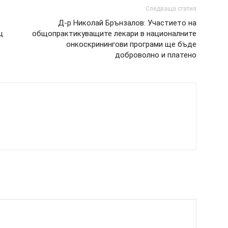
Следваща статия
Д-р Николай Брънзалов: Участието на
ц
общопрактикуващите лекари в националните
онкоскринингови програми ще бъде
доброволно и платено