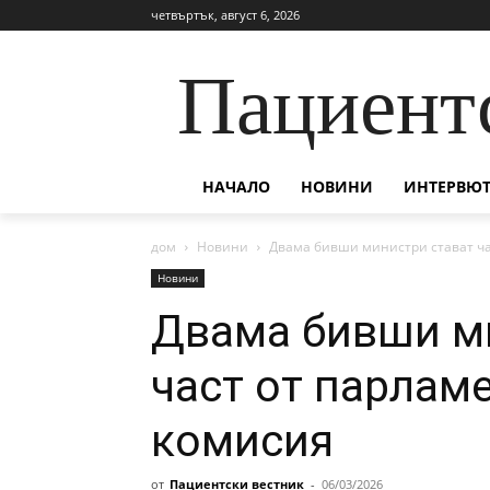
четвъртък, август 6, 2026
Пациент
НАЧАЛО
НОВИНИ
ИНТЕРВЮТ
дом
Новини
Двама бивши министри стават ча
Новини
Двама бивши м
част от парлам
комисия
от
Пациентски вестник
-
06/03/2026