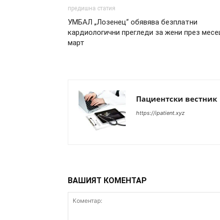
предишна статия
УМБАЛ „Лозенец“ обявява безплатни
кардиологични прегледи за жени през месе
март
Пациентски вестник
https://ipatient.xyz
ВАШИЯТ КОМЕНТАР