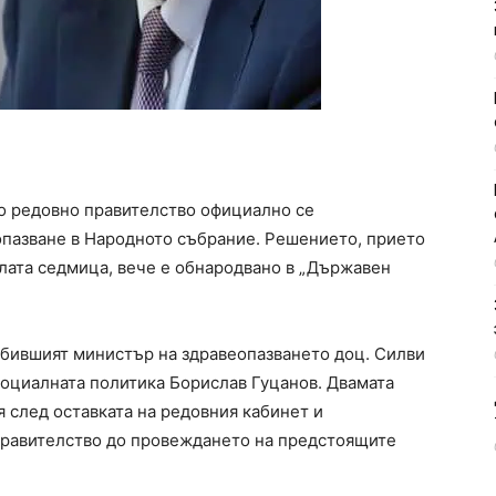
о редовно правителство официално се
опазване в Народното събрание. Решението, прието
лата седмица, вече е обнародвано в „Държавен
 бившият министър на здравеопазването доц. Силви
социалната политика Борислав Гуцанов. Двамата
 след оставката на редовния кабинет и
правителство до провеждането на предстоящите