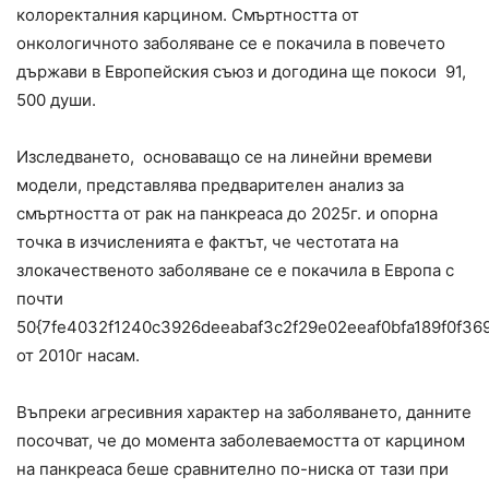
колоректалния карцином. Смъртността от
онкологичното заболяване се е покачила в повечето
държави в Европейския съюз и догодина ще покоси 91,
500 души.
Изследването, основаващо се на линейни времеви
модели, представлява предварителен анализ за
смъртността от рак на панкреаса до 2025г. и опорна
точка в изчисленията е фактът, че честотата на
злокачественото заболяване се е покачила в Европа с
почти
50{7fe4032f1240c3926deeabaf3c2f29e02eeaf0bfa189f0f36
от 2010г насам.
Въпреки агресивния характер на заболяването, данните
посочват, че до момента заболеваемостта от карцином
на панкреаса беше сравнително по-ниска от тази при