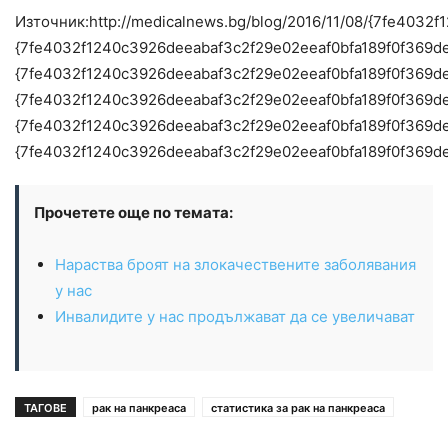
Източник:http://medicalnews.bg/blog/2016/11/08/{7fe4
{7fe4032f1240c3926deeabaf3c2f29e02eeaf0bfa189f0f369d
{7fe4032f1240c3926deeabaf3c2f29e02eeaf0bfa189f0f369d
{7fe4032f1240c3926deeabaf3c2f29e02eeaf0bfa189f0f369d
{7fe4032f1240c3926deeabaf3c2f29e02eeaf0bfa189f0f369d
{7fe4032f1240c3926deeabaf3c2f29e02eeaf0bfa189f0f369d
Прочетете още по темата:
Нараства броят на злокачествените заболявания
у нас
Инвалидите у нас продължават да се увеличават
ТАГОВЕ
рак на панкреаса
статистика за рак на панкреаса