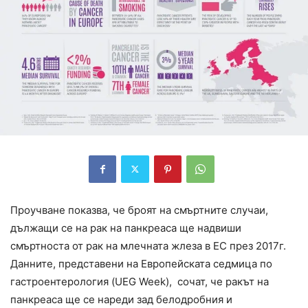
Проучване показва, че броят на смъртните случаи,
дължащи се на рак на панкреаса ще надвиши
смъртноста от рак на млечната жлеза в ЕС през 2017г.
Данните, представени на Европейската седмица по
гастроентерология (UEG Week), сочат, че ракът на
панкреаса ще се нареди зад белодробния и