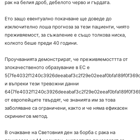
рак на белия дроб, дебелото черво и гърдата.
Ето защо евентуално покачване ще доведе до
изключително лоша прогноза за тези пациенти, чиято
преживяемост, за съжаление е също толкова ниска,
колкото беше преди 40 години.
Проучванията демонстрират, че преживяемосттта от
злокачественото образувание в ЕС е
5{7fe4032f1240c3926deeabaf3c2f29e02eeaf0bfa189f0f369
и въпреки тези тревожни данни
64{7fe4032f1240c3926deeabaf3c2f29e02eeaf0bfa189f0f36
от европейците твърдят, че знанията им за това
заболяване са ограничени, както и че няма ефикасен
скринингов метод.
В очакване на Световния ден за борба с рака на