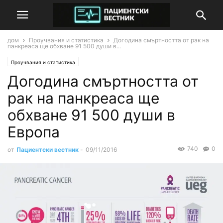
дом
Проучвания и статистика
Догодина смъртността от рак на
панкреаса ще обхване 91 500 души в...
Проучвания и статистика
Догодина смъртността от
рак на панкреаса ще
обхване 91 500 души в
Европа
740
0
от
Пациентски вестник
-
09/11/2016