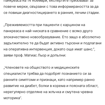
панкреаса на 14 ноември, експертите призовават за
повече мерки, свързани с това информираността за да
се повиши диагностицирането в ранния, лечим стадии.
„Преживяемостта при пациенти с карцином на
панкреаса е най-ниската в сравнение с всяко друго
злокачествено новообразувание. Ето защо е абсолютно
задължително те да бъдат активно търсени и подлагани
на оперативна интервенция, докато още имат шанс.”,
заяви проф. Матиас Льор и допълни:
„Членовете на обществото и медицинските
специалисти трябва да подобрят познанието си за
ранните симптоми и признаци, като например ранно
развитие на диабет, болки в корема и поясната област,
нерегулярно отделяне на жлъчка и смутена чревна
моторика”.