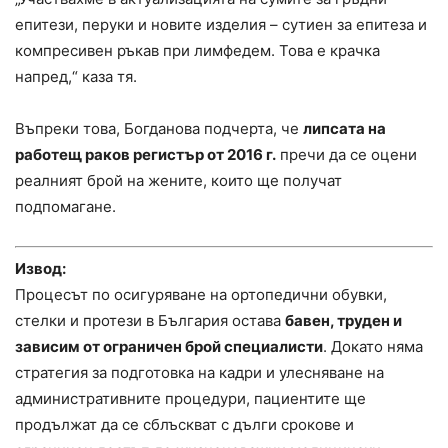
епитези, перуки и новите изделия – сутиен за епитеза и
компресивен ръкав при лимфедем. Това е крачка
напред,“ каза тя.
Въпреки това, Богданова подчерта, че
липсата на
работещ раков регистър от 2016 г.
пречи да се оцени
реалният брой на жените, които ще получат
подпомагане.
Извод:
Процесът по осигуряване на ортопедични обувки,
стелки и протези в България остава
бавен, труден и
зависим от ограничен брой специалисти
. Докато няма
стратегия за подготовка на кадри и улесняване на
административните процедури, пациентите ще
продължат да се сблъскват с дълги срокове и