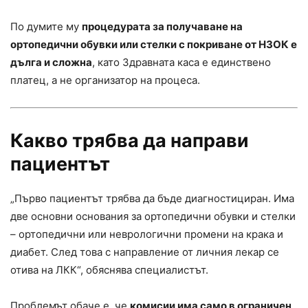
По думите му
процедурата за получаване на
ортопедични обувки или стелки с покриване от НЗОК е
дълга и сложна
, като Здравната каса е единствено
платец, а не организатор на процеса.
Какво трябва да направи
пациентът
„Първо пациентът трябва да бъде диагностициран. Има
две основни основания за ортопедични обувки и стелки
– ортопедични или неврологични промени на крака и
диабет. След това с направление от личния лекар се
отива на ЛКК“, обяснява специалистът.
Проблемът обаче е, че
комисии има само в ограничен