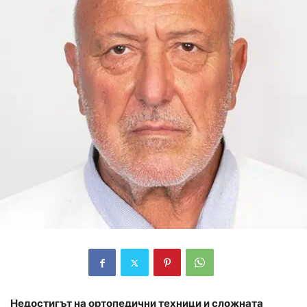
Недостигът на ортопедични техници и сложната