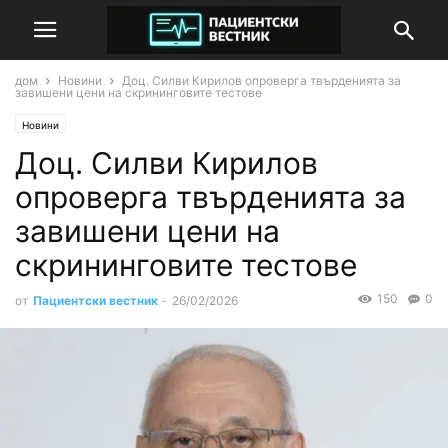
дом
Новини
Доц. Силви Кирилов опроверга твърденията за
завишени цени на скрининговите тестове
Новини
Доц. Силви Кирилов
опроверга твърденията за
завишени цени на
скрининговите тестове
150
0
от
Пациентски вестник
-
26/02/2026