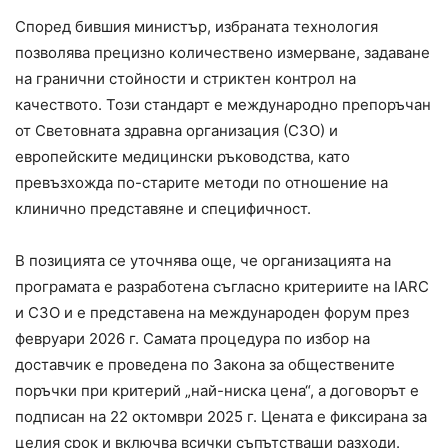
Според бившия министър, избраната технология
позволява прецизно количествено измерване, задаване
на гранични стойности и стриктен контрол на
качеството. Този стандарт е международно препоръчан
от Световната здравна организация (СЗО) и
европейските медицински ръководства, като
превъзхожда по-старите методи по отношение на
клинично представяне и специфичност.
В позицията се уточнява още, че организацията на
програмата е разработена съгласно критериите на IARC
и СЗО и е представена на международен форум през
февруари 2026 г. Самата процедура по избор на
доставчик е проведена по Закона за обществените
поръчки при критерий „най-ниска цена“, а договорът е
подписан на 22 октомври 2025 г. Цената е фиксирана за
целия срок и включва всички съпътстващи разходи.