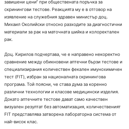
завишени цени“ при обществената поръчка за
скринингови тестове. Реакцията му е в отговор на
изявление на служебния здравен министър доц.
Михаил Околийски относно разходите за диагностични
материали за рак на маточната шийка и колоректален
рак.
Доц. Кирилов подчертава, че е направено некоректно
сравнение между обикновени аптечни бързи тестове и
специализирания количествен фекален имунохимичен
тест (FIT), избран за националната скринингова
програма. Той поясни, че става дума за коренно
различни технологии и класове медицински изделия.
Докато аптечните тестове дават само качествен
визуален резултат без автоматизация, количественият
FIT представлява затворена лабораторна система от
най-висок клас.