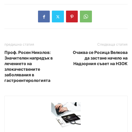
предишна статия
Следваща статия
Проф. Росен Николов:
Очаква се Росица Велкова
Значителен напредък в
да застане начело на
лечението на
Надзорния съвет на НЗОК
злокачествените
заболявания в
гастроентерологията