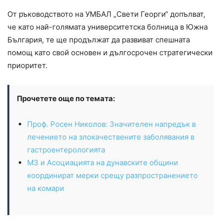
От ръководството на УМБАЛ „Свети Георги“ допълват,
че като най-голямата университетска болница в Южна
България, те ще продължат да развиват спешната
помощ като свой основен и дългосрочен стратегически
приоритет.
Прочетете още по темата:
Проф. Росен Николов: Значителен напредък в
лечението на злокачествените заболявания в
гастроентерологията
МЗ и Асоциацията на дунавските общини
координират мерки срещу разпространението
на комари