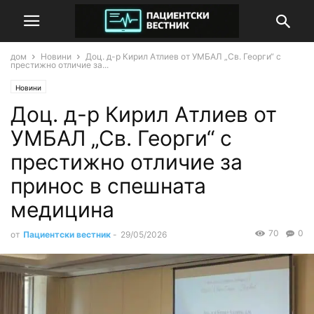
дом
Новини
Доц. д-р Кирил Атлиев от УМБАЛ „Св. Георги“ с
престижно отличие за...
Новини
Доц. д-р Кирил Атлиев от
УМБАЛ „Св. Георги“ с
престижно отличие за
принос в спешната
медицина
70
0
от
Пациентски вестник
-
29/05/2026