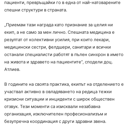
пациенти, превръщайки го в една от най-натоварените
спешни структури в страната.
„Приемам тази награда като признание за целия ни
екип, а не само за мен лично. Спешната медицина е
резултат от колективни усилия, при които лекари,
медицински сестри, фелдшери, санитари и всички
останали специалисти работят в пълен синхрон в името
на живота и здравето на пациентите“, сподели доц.
Атлиев.
В годините на своята практика, екипът на отделението е
участвал активно в овладяването на редица тежки
кризисни ситуации и инциденти с широк обществен
отзвук. Тези моменти са изисквали незабавна
организация, изключителен професионализъм и
безупречна координация с други здравни звена.