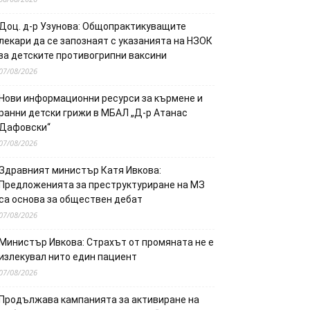
Доц. д-р Узунова: Общопрактикуващите
лекари да се запознаят с указанията на НЗОК
за детските противогрипни ваксини
07/08/2026
Нови информационни ресурси за кърмене и
ранни детски грижи в МБАЛ „Д-р Атанас
Дафовски“
07/08/2026
Здравният министър Катя Ивкова:
Предложенията за преструктуриране на МЗ
са основа за обществен дебат
07/08/2026
Министър Ивкова: Страхът от промяната не е
излекувал нито един пациент
07/08/2026
Продължава кампанията за активиране на