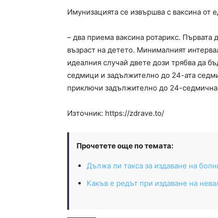
Имунизацията се извършва с ваксина от е
– два приема ваксина ротарикс. Първата
възраст на детето. Минималният интерва
идеалния случай двете дози трябва да б
седмици и задължително до 24-ата седми
приключи задължително до 24-седмична 
Източник: https://zdrave.to/
Прочетете още по темата:
Дължа ли такса за издаване на болн
Какъв е редът при издаване на нев