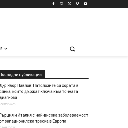
Е
Последни публикации
Д-р Явор Павлов: Патолозите са хората в
сянка, които държат ключа към точната
диагноза
09/08/2026
Гърция и Италия с най-висока заболеваемост
от западнонилска треска в Европа
08/08/2026