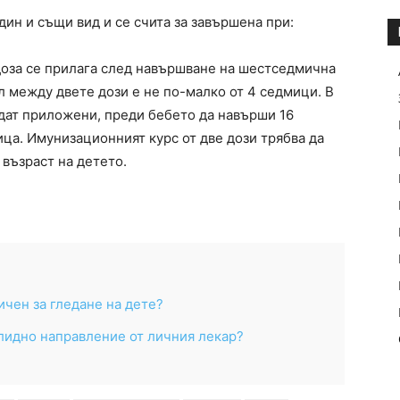
дин и същи вид и се счита за завършена при:
 доза се прилага след навършване на шестседмична
л между двете дози е не по-малко от 4 седмици. В
ъдат приложени, преди бебето да навърши 16
ца. Имунизационният курс от две дози трябва да
възраст на детето.
ичен за гледане на дете?
алидно направление от личния лекар?