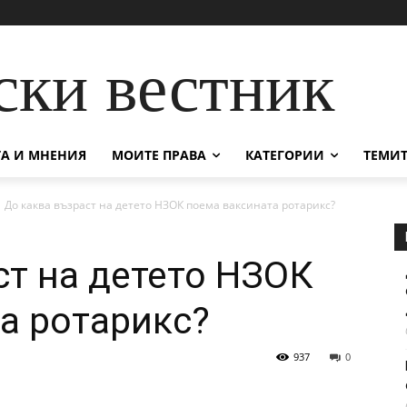
ски вестник
А И МНЕНИЯ
МОИТЕ ПРАВА
КАТЕГОРИИ
ТЕМИТ
До каква възраст на детето НЗОК поема ваксината ротарикс?
ст на детето НЗОК
а ротарикс?
937
0