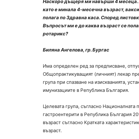
Наскоро дъщеря ми навърши 4 месеца. Л
като е минала 4-месечна възраст, ваксин
полага по Здравна каса. Според листовк
Въпросът ми е до каква възраст се пола
ротарикс?
Биляна Ангелова, гр. Бургас
Има определен ред за предписване, отпус
Общопрактикуващият (личният) лекар пред
група при спазване на изискванията, устан
имунизациите в Република България.
Целевата група, съгласно Националната 
гастроентерити в Република България 201
възраст съгласно Кратката характеристик
възраст.