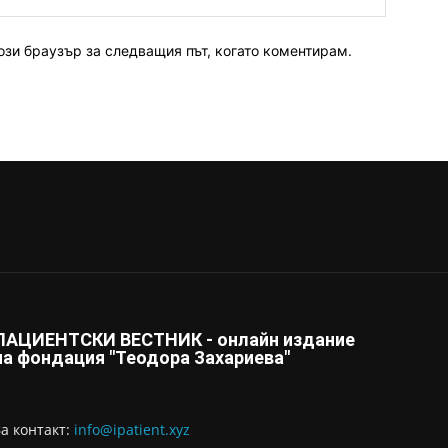
ози браузър за следващия път, когато коментирам.
ПАЦИЕНТСКИ ВЕСТНИК - онлайн издание
на фондация "Теодора Захариева"
За контaкт:
info@ipatient.xyz