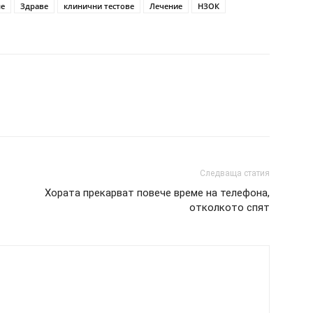
не
Здраве
клинични тестове
Лечение
НЗОК
Следваща статия
Хората прекарват повече време на телефона,
отколкото спят