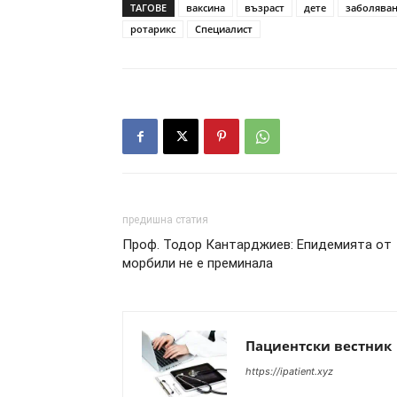
ТАГОВЕ
ваксина
възраст
дете
заболява
ротарикс
Специалист
предишна статия
Проф. Тодор Кантарджиев: Епидемията от
морбили не е преминала
Пациентски вестник
https://ipatient.xyz