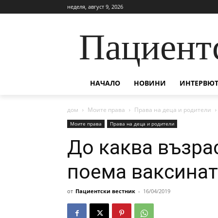
неделя, август 9, 2026
Пациент
НАЧАЛО
НОВИНИ
ИНТЕРВЮТ
дом
Моите права
Права на деца и родители
Моите права
Права на деца и родители
До каква възра
поема ваксинат
от
Пациентски вестник
-
16/04/2019