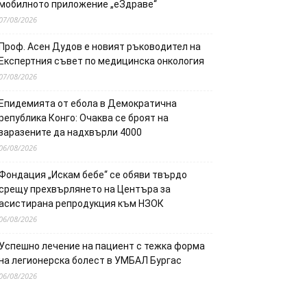
мобилното приложение „еЗдраве“
07/08/2026
Проф. Асен Дудов е новият ръководител на
Експертния съвет по медицинска онкология
07/08/2026
Епидемията от ебола в Демократична
република Конго: Очаква се броят на
заразените да надхвърли 4000
06/08/2026
Фондация „Искам бебе“ се обяви твърдо
срещу прехвърлянето на Центъра за
асистирана репродукция към НЗОК
06/08/2026
Успешно лечение на пациент с тежка форма
на легионерска болест в УМБАЛ Бургас
06/08/2026