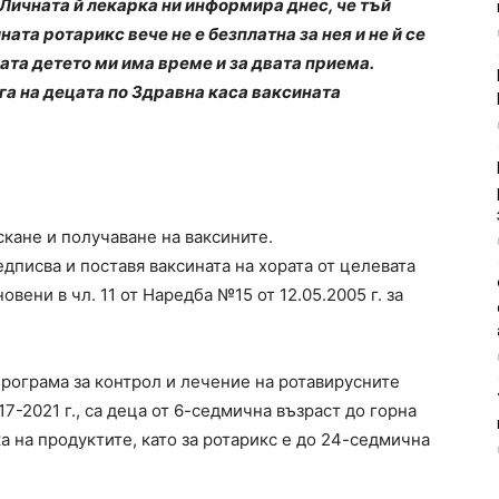
ичната й лекарка ни информира днес, че тъй
ата ротарикс вече не е безплатна за нея и не й се
ата детето ми има време и за двата приема.
га на децата по Здравна каса ваксината
кане и получаване на ваксините.
писва и поставя ваксината на хората от целевата
овени в чл. 11 от Наредба №15 от 12.05.2005 г. за
програма за контрол и лечение на ротавирусните
7-2021 г., са деца от 6-седмична възраст до горна
а на продуктите, като за ротарикс е до 24-седмична