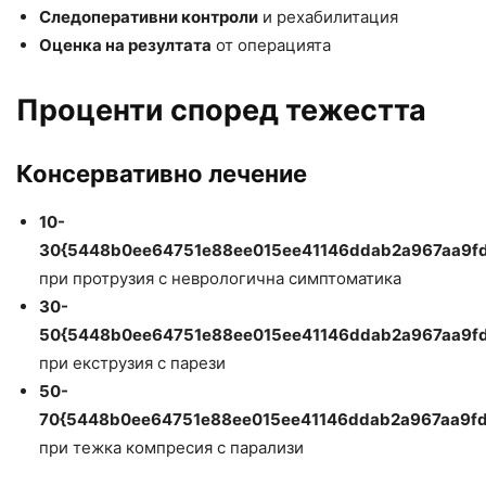
Следоперативни контроли
и рехабилитация
Оценка на резултата
от операцията
Проценти според тежестта
Консервативно лечение
10-
30{5448b0ee64751e88ee015ee41146ddab2a967aa9f
при протрузия с неврологична симптоматика
30-
50{5448b0ee64751e88ee015ee41146ddab2a967aa9f
при екструзия с парези
50-
70{5448b0ee64751e88ee015ee41146ddab2a967aa9f
при тежка компресия с парализи