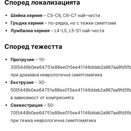
Според локализацията
Шийна херния
– C5-C6, C6-C7 най-чести
Гръдна херния
– по-рядка, но с тежки симптоми
Лумбална херния
– L4-L5, L5-S1 най-честа
Според тежестта
Протрузия
– 10-
30{5448b0ee64751e88ee015ee41146ddab2a967aa9fd5f
при доказана неврологична симптоматика
Екструзия
– 30-
50{5448b0ee64751e88ee015ee41146ddab2a967aa9fd5f
в зависимост от компресията
Секвестрация
– 50-
70{5448b0ee64751e88ee015ee41146ddab2a967aa9fd5f
при тежка неврологична симптоматика