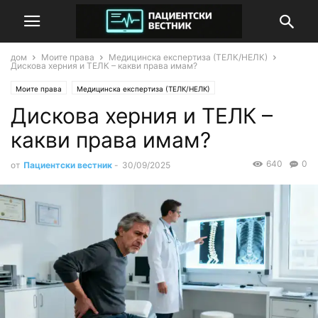
дом
Моите права
Медицинска експертиза (ТЕЛК/НЕЛК)
Дискова херния и ТЕЛК – какви права имам?
Моите права
Медицинска експертиза (ТЕЛК/НЕЛК)
Дискова херния и ТЕЛК –
какви права имам?
640
0
от
Пациентски вестник
-
30/09/2025