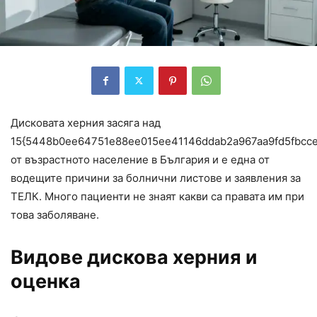
Дисковата херния засяга над
15{5448b0ee64751e88ee015ee41146ddab2a967aa9fd5fbcc
от възрастното население в България и е една от
водещите причини за болнични листове и заявления за
ТЕЛК. Много пациенти не знаят какви са правата им при
това заболяване.
Видове дискова херния и
оценка