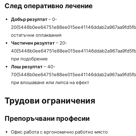
След оперативно лечение
Добър резултат
– 0-
20{5448b0ee64751e88ee015ee41146ddab2a967aa9fd5f
остатъчни оплаквания
Частичен резултат
– 20-
40{5448b0ee64751e88ee015ee41146ddab2a967aa9fd5f
при подобрение
Лош резултат
– 40-
70{5448b0ee64751e88ee015ee41146ddab2a967aa9fd5f
при влошаване или липса на ефект
Трудови ограничения
Препоръчвани професии
Офис работа с ергономично работно място