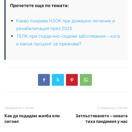
Прочетете още по темата:
Какво покрива НЗОК при домашно лечение и
рехабилитация през 2025
ТЕЛК при сърдечно-съдови заболявания – кога
и какъв процент се признава?
предишна статия
Следваща статия
Как да подадем жалба или
Затлъстяването – новата
сигнал
тиха пандемия у нас