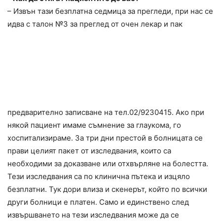
– Извън тази безплатна седмица за прегледи, при нас се
идва с талон №3 за преглед от очен лекар и пак
предварително записване на тел.
02/9230415
. Ако при
някой пациент имаме съмнение за глаукома, го
хоспитализираме. За три дни престой в болницата се
прави целият пакет от изследвания, които са
необходими за доказване или отхвърляне на болестта.
Тези изследвания са по клинична пътека и изцяло
безплатни. Тук дори влиза и скенерът, който по всички
други болници е платен. Само и единствено след
извършването на тези изследвания може да се