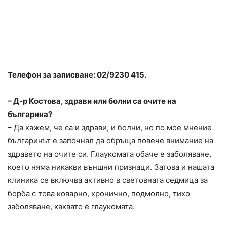
Телефон за записване:
02/9230 415
.
– Д-р Костова, здрави или болни са очите на
българина?
– Да кажем, че са и здрави, и болни, но по мое мнение
българинът е започнал да обръща повече внимание на
здравето
на очите си. Глаукомата обаче е заболяване,
което няма никакви външни признаци. Затова и нашата
клиника се включва активно в световната седмица за
борба с това коварно, хронично, подмолно, тихо
заболяване, каквато е глаукомата.