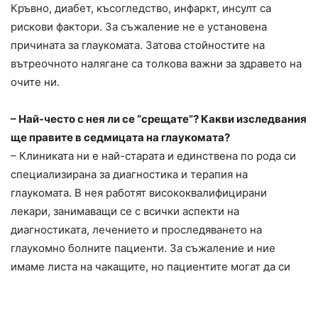
Кръвно, диабет, късогледство, инфаркт, инсулт са
рискови фактори. За съжаление не е установена
причината за глаукомата. Затова стойностите на
вътреочното налягане са толкова важни за здравето на
очите ни.
– Най-често с нея ли се “срещате”? Какви изследвания
ще правите в седмицата на глаукомата?
– Клиниката ни е най-старата и единствена по рода си
специализирана за диагностика и терапия на
глаукомата. В нея работят висококвалифицирани
лекари
, занимаващи се с всички аспекти на
диагностиката, лечението и проследяването на
глаукомно болните пациенти. За съжаление и ние
имаме листа на чакащите, но пациентите могат да си