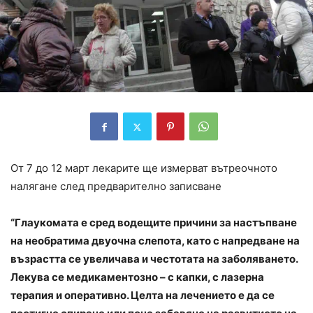
От 7 до 12 март лекарите ще измерват вътреочното
налягане след предварително записване
“Глаукомата е сред водещите причини за настъпване
на необратима двуочна слепота, като с напредване на
възрастта се увеличава и честотата на заболяването.
Лекува се
медикаментозно
– с капки, с лазерна
терапия и оперативно. Целта на лечението е да се