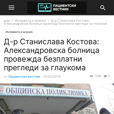
дом
Интервюта и мнения
Д-р Станислава Костова:
Александровска болница провежда безплатни прегледи за глаукома
Интервюта и мнения
Д-р Станислава Костова:
Александровска болница
провежда безплатни
прегледи за глаукома
1289
0
от
Пациентски вестник
-
01/03/2016