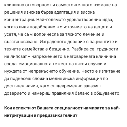
клинична отговорност и самостоятелното вземане на
решения изисква бърза адаптация и висока
концентрация. Най-голямото удовлетворение идва,
когато видя подобрение в състоянието на децата и
усетя, че съм допринесла за тяхното лечение и
възстановяване. Изграденото доверие с пациентите и
техните семейства е безценно. Разбира се, трудности
не липсват – напрежението в натоварената клинична
среда, емоционалната тежест на някои случаи и
нуждата от непрекъснато обучение. Често е изпитание
да поднесеш сложна медицинска информация по
достъпен начин, като същевременно запазиш
доверието и намериш правилния баланс в общуването.
Кои аспекти от Вашата специалност намирате за най-
интригуващи и предизвикателни?