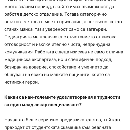
много значим период, в който имах възможност да
работя в детско отделение. Тогава категорично
осъзнах, че това е моето призвание, а по-късно, когато
станах майка, тази увереност само се затвърди.
Педиатрията ме пленява със съчетанието от висока
отговорност и изключително чиста, непринудена
комуникация. Работата с деца изисква не само отлична
медицинска експертиза, но и специфичен подход,
базиран на доверие, спокойствие и умението да
общуваш на езика на малките пациенти, които са
истински герои.
Какви са най-големите удовлетворения и трудности
за един млад лекар специализант?
Началото беше сериозно предизвикателство, тъй като
преходът от студентската скамейка към реалната