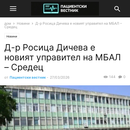
дом
Новини
Д-р Росица Дичева е новият управител на МБАЛ –
Средец
Новини
Д-р Росица Дичева е
новият управител на МБАЛ
– Средец
144
0
от
Пациентски вестник
-
27/03/2026