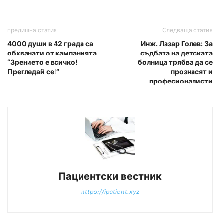
предишна статия
Следваща статия
4000 души в 42 града са
Инж. Лазар Голев: За
обхванати от кампанията
съдбата на детската
“Зрението е всичко!
болница трябва да се
Прегледай се!“
прознасят и
професионалисти
Пациентски вестник
https://ipatient.xyz