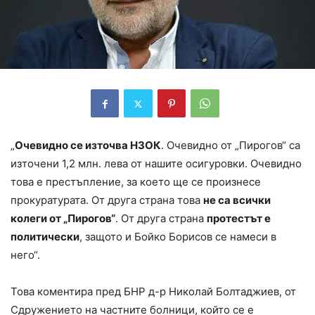
„
Очевидно се източва НЗОК
. Очевидно от „Пирогов“ са
източени 1,2 млн. лева от нашите осигуровки. Очевидно
това е престъпление, за което ще се произнесе
прокуратурата. От друга страна това
не са всички
колеги от „Пирогов“
. От друга страна
протестът е
политически
, защото и Бойко Борисов се намеси в
него“.
Това коментира пред БНР д-р Николай Болтаджиев, от
Сдружението на частните болници, който се е