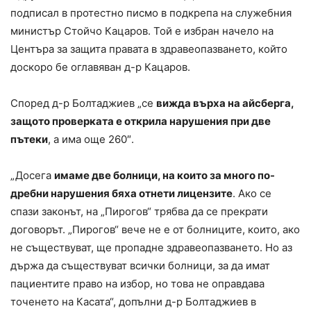
подписал в протестно писмо в подкрепа на служебния
министър Стойчо Кацаров. Той е избран начело на
Центъра за защита правата в здравеопазването, който
доскоро бе оглавяван д-р Кацаров.
Според д-р Болтаджиев „се
вижда върха на айсберга,
защото проверката е открила нарушения при две
пътеки
, а има още 260″.
„Досега
имаме две болници, на които за много по-
дребни нарушения бяха отнети лицензите
. Ако се
спази законът, на „Пирогов“ трябва да се прекрати
договорът. „Пирогов“ вече не е от болниците, които, ако
не съществуват, ще пропадне здравеопазването. Но аз
държа да съществуват всички болници, за да имат
пациентите право на избор, но това не оправдава
точенето на Касата“, допълни д-р Болтаджиев в