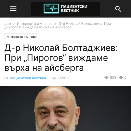
дом
Интервюта и мнения
Д-р Николай Болтаджиев: При
„Пирогов“ виждаме върха на айсберга
Интервюта и мнения
Д-р Николай Болтаджиев:
При „Пирогов“ виждаме
върха на айсберга
853
0
от
Пациентски вестник
-
21/07/2021