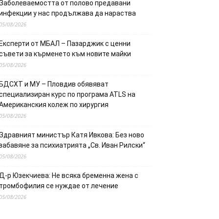
Заболеваемостта от полово предавани
инфекции у нас продължава да нараства
05/08/2026
Експерти от МБАЛ – Пазарджик с ценни
съвети за кърменето към новите майки
05/08/2026
БДСХТ и МУ – Пловдив обявяват
специализиран курс по програма ATLS на
Американския колеж по хирургия
05/08/2026
Здравният министър Катя Ивкова: Без ново
забавяне за психиатрията „Св. Иван Рилски“
05/08/2026
Д-р Юзекчиева: Не всяка бременна жена с
тромбофилия се нуждае от лечение
05/08/2026