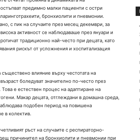
постъпват предимно малки пациенти с остри
ларинготрахеити, бронхиолити и пневмонии.
ано, с пик на случаите през месец декември, за
-висока активност се наблюдаваше през януари и
ротичат традиционно най-често при децата, като
лявания рискът от усложнения и хоспитализация
 съществено влияние върху честотата на
 възраст боледуват значително по-често през
. Това е естествен процес на адаптиране на
тогени. Макар децата, отглеждани в домашна среда,
 наблюдава подобен период на повишена
е в колектив.
четливият ръст на случаите с респираторно-
водещ причинител на бронхиолити и пневмонии при