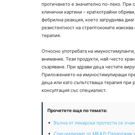
протичането е значително по-леко. При 
клинични картини – краткотрайни обриви,
фебрилна реакция, което затруднява диа
резистентност на стрептококите изисква
терапия.
Относно употребата на имуностимуланти,
внимание. Тези продукти, най-често хра
съзряване. При здрави деца честите виру
Приложението на имуностимулиращи преп
деца или като съпътстваща терапия при 
консултация със специалист.
Прочетете още по темата:
Вълна от лекарски протести се оча
Специализант от МБАЛ-Пазарджик р