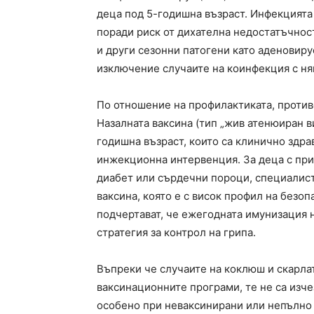
деца под 5-годишна възраст. Инфекцията
поради риск от дихателна недостатъчност
и други сезонни патогени като аденовирус
изключение случаите на коинфекция с н
По отношение на профилактиката, против
Назалната ваксина (тип „жив атенюиран в
годишна възраст, които са клинично здра
инжекционна интервенция. За деца с при
диабет или сърдечни пороци, специалис
ваксина, която е с висок профил на безо
подчертават, че ежегодната имунизация 
стратегия за контрол на грипа.
Въпреки че случаите на коклюш и скарла
ваксинационните програми, те не са изч
особено при неваксинирани или непълно 