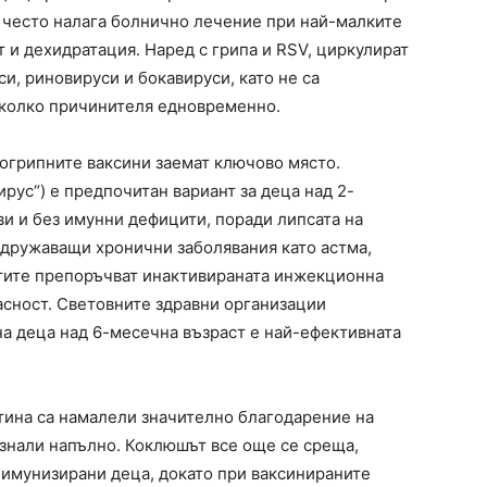
 често налага болнично лечение при най-малките
 и дехидратация. Наред с грипа и RSV, циркулират
и, риновируси и бокавируси, като не са
яколко причинителя едновременно.
огрипните ваксини заемат ключово място.
ирус“) е предпочитан вариант за деца над 2-
ви и без имунни дефицити, поради липсата на
дружаващи хронични заболявания като астма,
тите препоръчват инактивираната инжекционна
пасност. Световните здравни организации
на деца над 6-месечна възраст е най-ефективната
тина са намалели значително благодарение на
езнали напълно. Коклюшът все още се среща,
имунизирани деца, докато при ваксинираните