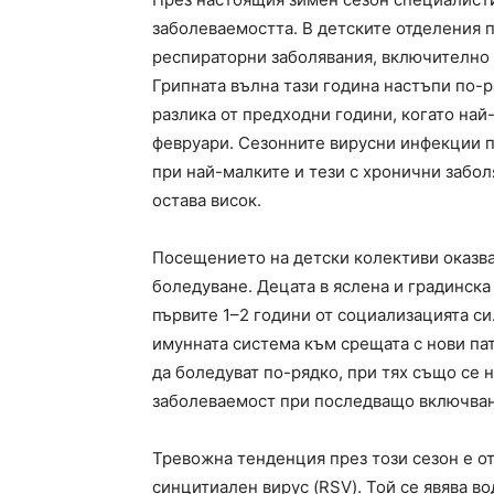
заболеваемостта. В детските отделения 
респираторни заболявания, включително 
Грипната вълна тази година настъпи по-р
разлика от предходни години, когато най
февруари. Сезонните вирусни инфекции п
при най-малките и тези с хронични забо
остава висок.
Посещението на детски колективи оказва
боледуване. Децата в яслена и градинска
първите 1–2 години от социализацията си
имунната система към срещата с нови па
да боледуват по-рядко, при тях също се
заболеваемост при последващо включван
Тревожна тенденция през този сезон е от
синцитиален вирус (RSV). Той се явява 