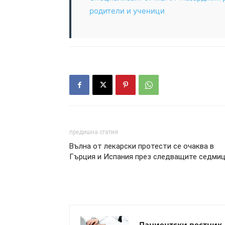
родители и ученици
предишна статия
Вълна от лекарски протести се очаква в
Гърция и Испания през следващите седми
Пациентски вестник