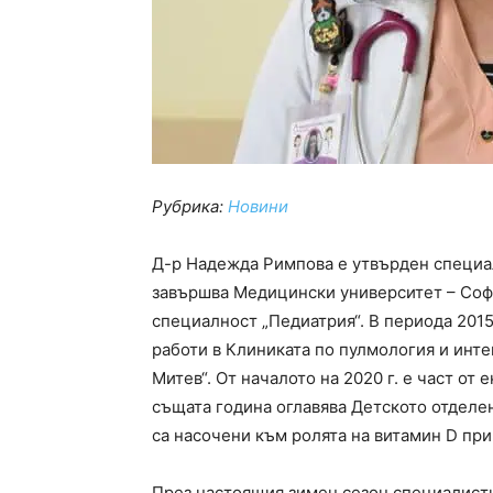
Рубрика:
Новини
Д-р Надежда Римпова е утвърден специал
завършва Медицински университет – София
специалност „Педиатрия“. В периода 2015
работи в Клиниката по пулмология и инт
Митев“. От началото на 2020 г. е част от
същата година оглавява Детското отделе
са насочени към ролята на витамин D при
През настоящия зимен сезон специалисти