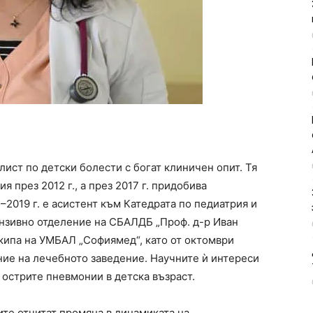
ист по детски болести с богат клиничен опит. Тя
 през 2012 г., а през 2017 г. придобива
–2019 г. е асистент към Катедрата по педиатрия и
ензивно отделение на СБАЛДБ „Проф. д-р Иван
 екипа на УМБАЛ „Софиямед“, като от октомври
ние на лечебното заведение. Научните ѝ интереси
 острите пневмонии в детска възраст.
те отчитат промяна в динамиката на