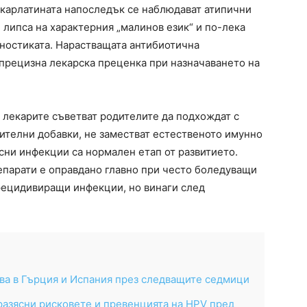
скарлатината напоследък се наблюдават атипични
 липса на характерния „малинов език“ и по-лека
гностиката. Нарастващата антибиотична
 прецизна лекарска преценка при назначаването на
 лекарите съветват родителите да подхождат с
нителни добавки, не заместват естественото имунно
сни инфекции са нормален етап от развитието.
арати е оправдано главно при често боледуващи
рецидивиращи инфекции, но винаги след
ква в Гърция и Испания през следващите седмици
азясни рисковете и превенцията на HPV пред