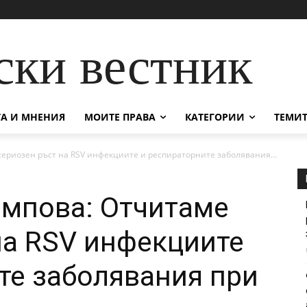
ски вестник
А И МНЕНИЯ
МОИТЕ ПРАВА
КАТЕГОРИИ
ТЕМИТ
ериозен ръст на RSV инфекциите и респираторните заболявания...
импова: Отчитаме
на RSV инфекциите
те заболявания при