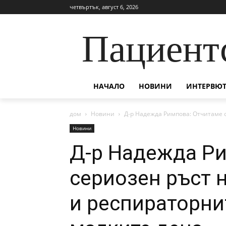
четвъртък, август 6, 2026
Пациент
НАЧАЛО
НОВИНИ
ИНТЕРВЮТ
дом
Новини
Д-р Надежда Римпова: Отчитаме с
Новини
Д-р Надежда Р
сериозен ръст 
и респираторни