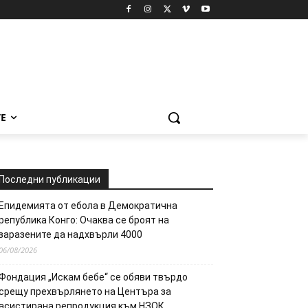
Е
Последни публикации
Епидемията от ебола в Демократична
република Конго: Очаква се броят на
заразените да надхвърли 4000
06/08/2026
Фондация „Искам бебе“ се обяви твърдо
срещу прехвърлянето на Центъра за
асистирана репродукция към НЗОК