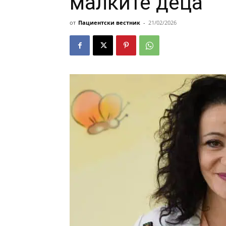
малките деца
от
Пациентски вестник
-
21/02/2026