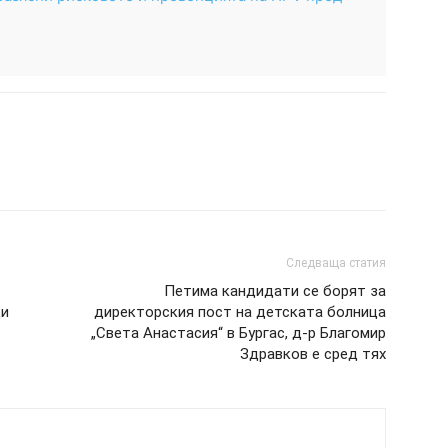
Следваща статия
Петима кандидати се борят за
ци
директорския пост на детската болница
„Света Анастасия“ в Бургас, д-р Благомир
Здравков е сред тях