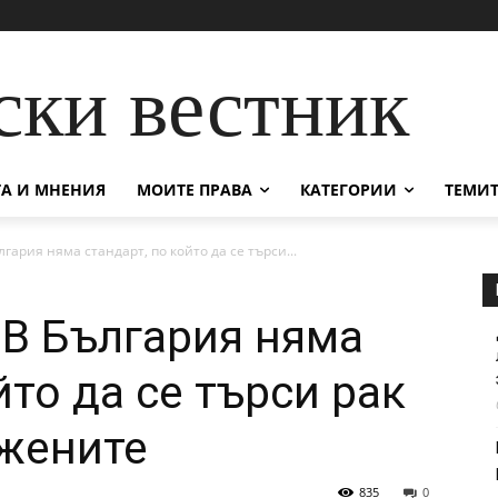
ски вестник
А И МНЕНИЯ
МОИТЕ ПРАВА
КАТЕГОРИИ
ТЕМИТ
лгария няма стандарт, по който да се търси...
 В България няма
йто да се търси рак
 жените
835
0