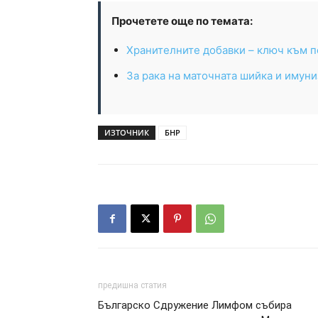
Прочетете още по темата:
Хранителните добавки – ключ към п
За рака на маточната шийка и имун
ИЗТОЧНИК
БНР
предишна статия
Българско Сдружение Лимфом събира