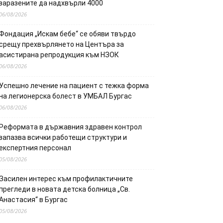
заразените да надхвърли 4000
06/08/2026
Фондация „Искам бебе“ се обяви твърдо
срещу прехвърлянето на Центъра за
асистирана репродукция към НЗОК
06/08/2026
Успешно лечение на пациент с тежка форма
на легионерска болест в УМБАЛ Бургас
06/08/2026
Реформата в държавния здравен контрол
запазва всички работещи структури и
експертния персонал
05/08/2026
Засилен интерес към профилактичните
прегледи в новата детска болница „Св.
Анастасия“ в Бургас
05/08/2026