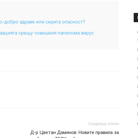
о-добро здраве или скрита опасност?
изацията срещу човешкия папилома вирус
Следваща статия
Д-р Цветан Дамянов: Новите правила за