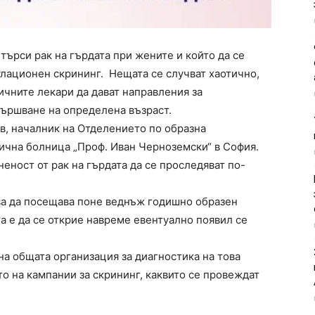
 търси рак на гърдата при жените и който да се
улационен скрининг. Нещата се случват хаотично,
ичните лекари да дават направления за
ършване на определена възраст.
в, началник на Отделението по образна
ична болница „Проф. Иван Черноземски“ в София.
ност от рак на гърдата да се проследяват по-
бва да посещава поне веднъж годишно образен
та е да се открие навреме евентуално появил се
на общата организация за диагностика на това
о на кампании за скрининг, каквито се провеждат