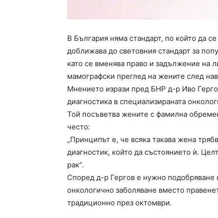
В България няма стандарт, по който да се
доближава до световния стандарт за поп
като се вменява право и задължение на л
мамографски преглед на жените след нав
Мнението изрази пред БНР д-р Иво Герго
диагностика в специализираната онколог
Той посъветва жените с фамилна обремене
често:
„Принципът е, че всяка такава жена тря
диагностик, който да състоянието ѝ. Цел
рак“.
Според д-р Гергов е нужно подобряване 
онкологично заболяване вместо правенет
традиционно през октомври.