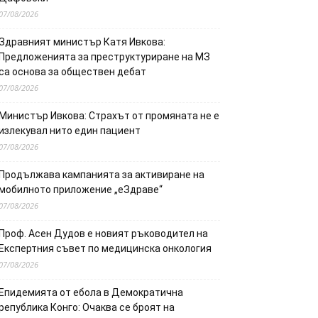
07/08/2026
Здравният министър Катя Ивкова:
Предложенията за преструктуриране на МЗ
са основа за обществен дебат
07/08/2026
Министър Ивкова: Страхът от промяната не е
излекувал нито един пациент
07/08/2026
Продължава кампанията за активиране на
мобилното приложение „еЗдраве“
07/08/2026
Проф. Асен Дудов е новият ръководител на
Експертния съвет по медицинска онкология
07/08/2026
Епидемията от ебола в Демократична
република Конго: Очаква се броят на