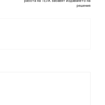
работа на ТЕЛК забавят издаването на
решения