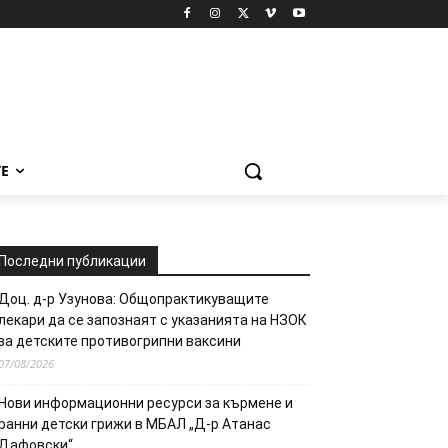
Е
Последни публикации
Доц. д-р Узунова: Общопрактикуващите
лекари да се запознаят с указанията на НЗОК
за детските противогрипни ваксини
07/08/2026
Нови информационни ресурси за кърмене и
ранни детски грижи в МБАЛ „Д-р Атанас
Дафовски“