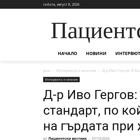
събота, август 8, 2026
Пациент
НАЧАЛО
НОВИНИ
ИНТЕРВЮТ
дом
Интервюта и мнения
Д-р Иво Гергов: В Бъ
Интервюта и мнения
Д-р Иво Гергов:
стандарт, по ко
на гърдата при
от
Пациентски вестник
-
07/10/2024