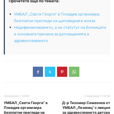
Прочетете още по темата:
УМБАЛ „Свети Георги“ в Пловдив организира
безплатни прегледи на щитовидната жлеза
Недофинансирането, а не статутът на болниците
е основната причина за доплащанията в
здравеопазването
предишна статия
Следваща статия
УМБАЛ „Свети Георги“ в
Д-р Тихомир Симеонов от
Пловдив организира
УМБАЛ „Лозенец“ с лекция
безплатни прегледи на
за здравословното детско