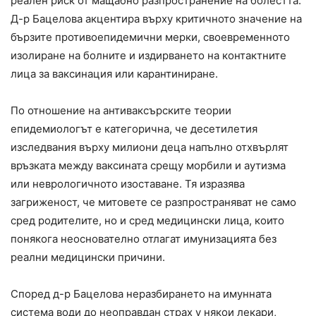
реален риск от мащабно разпространение на болестта.
Д-р Бацелова акцентира върху критичното значение на
бързите противоепидемични мерки, своевременното
изолиране на болните и издирването на контактните
лица за ваксинация или карантиниране.
По отношение на антиваксърските теории
епидемиологът е категорична, че десетилетия
изследвания върху милиони деца напълно отхвърлят
връзката между ваксината срещу морбили и аутизма
или неврологичното изоставане. Тя изразява
загриженост, че митовете се разпространяват не само
сред родителите, но и сред медицински лица, които
понякога неоснователно отлагат имунизацията без
реални медицински причини.
Според д-р Бацелова неразбирането на имунната
система води до неоправдан страх у някои лекари,