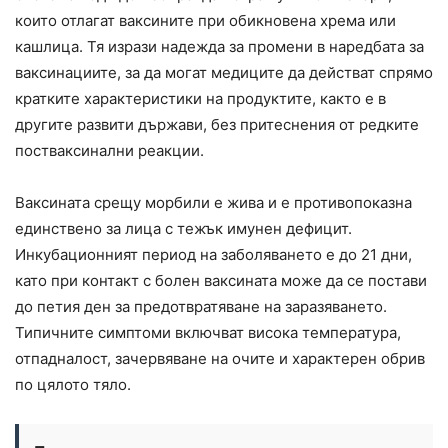
които отлагат ваксините при обикновена хрема или
кашлица. Тя изрази надежда за промени в наредбата за
ваксинациите, за да могат медиците да действат спрямо
кратките характеристики на продуктите, както е в
другите развити държави, без притеснения от редките
постваксинални реакции.
Ваксината срещу морбили е жива и е противопоказна
единствено за лица с тежък имунен дефицит.
Инкубационният период на заболяването е до 21 дни,
като при контакт с болен ваксината може да се постави
до петия ден за предотвратяване на заразяването.
Типичните симптоми включват висока температура,
отпадналост, зачервяване на очите и характерен обрив
по цялото тяло.