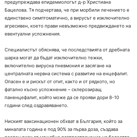
предупреждава епидемиологът д-р Христиана
Бацелова. Тя подчертава, че при морбили лечението е
единствено симптоматично, а вирусът е изключително
агресивен, което прави невъзможно предвиждането на
евентуални усложнения.
Специалистът обяснява, че последствията от дребната
шарка могат да бъдат изключително тежки,
включително вирусна пневмония и засягане на
централната нервна система с развитие на енцефалит.
Опасен е и рискът от отит, както и от рядкото, но
фатално късно усложнение – склерозиращ
паненцефалит, който може да се прояви дори 8-10
години след оздравяването.
Ниският ваксинационен обхват в България, който за
миналата година е под 90% за първа доза, създава