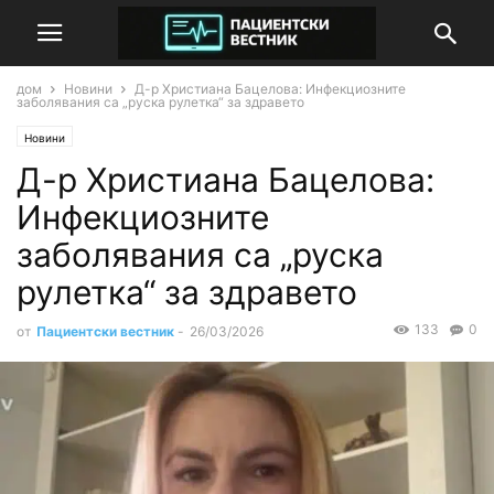
дом
Новини
Д-р Христиана Бацелова: Инфекциозните
заболявания са „руска рулетка“ за здравето
Новини
Д-р Христиана Бацелова:
Инфекциозните
заболявания са „руска
рулетка“ за здравето
133
0
от
Пациентски вестник
-
26/03/2026