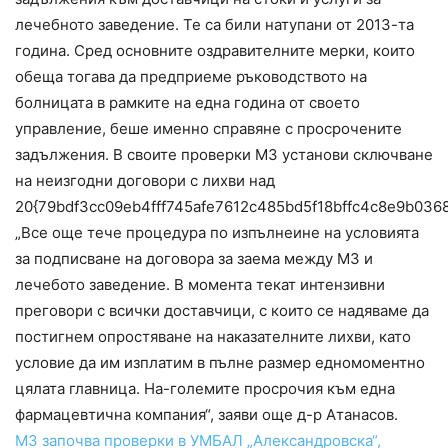
лечебното заведение. Те са били натупани от 2013-та
година. Сред основните оздравителните мерки, които
обеща тогава да предприеме ръководството на
болницата в рамките на една година от своето
управление, беше именно справяне с просрочените
задължения. В своите проверки МЗ установи сключване
на неизгодни договори с лихви над
20{79bdf3cc09eb4fff745afe7612c485bd5f18bffc4c8e9b036
„Все още тече процедура по изпълнеине на условията
за подписване на договора за заема между МЗ и
лечебото заведение. В момента текат интензивни
преговори с всички доставчици, с които се надяваме да
постигнем опростяване на наказателните лихви, като
условие да им изплатим в пълне размер едномоментно
цялата главница. На-големите просрочия към една
фармацевтична компания“, заяви още д-р Атанасов.
МЗ започва проверки в УМБАЛ „Александровска“,