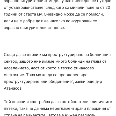
здраноосигурителният модел у нас очевидно се нуждае
от усъвършенстване, след като са минали повече от 20
години от старта му. Очевидно може да се помисли,
дали не е добре да има няколко конкуриращи се
здравно осигурителни фондове.
Също да се върви към преструктуриране на болничния
сектор, защото ние имаме много болници на глава от
населението, част от които в тежко финансово
състояние. Това може да се преодолее чрез
преструктуриране или обединение“, заяви още д-р
Атанасов.
Той поясни и как трябва да са остойностени клиничните
пътеки, така че да няма нерегламентирани плащания от
страна на пациентите. Затова е нужен разписан