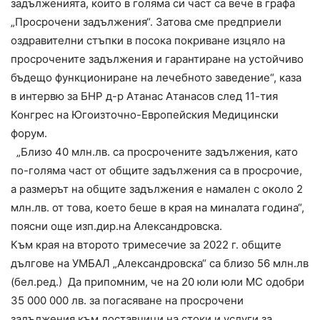
задълженията, които в голяма си част са вече в графа
„Просрочени задължения“. Затова сме предприели
оздравителни стъпки в посока покриване изцяло на
просрочените задължения и гарантиране на устойчиво
бъдещо функциониране на лечебното заведение“, каза
в интервю за БНР д-р Атанас Атанасов след 11-тия
Конгрес на Югоизточно-Европейския Медицински
форум.
„Близо 40 млн.лв. са просрочените задължения, като
по-голяма част от общите задължения са в просрочие,
а размерът на общите задължения е намален с около 2
млн.лв. от това, което беше в края на миналата година“,
поясни още изп.дир.на Александровска.
Към края на второто тримесечие за 2022 г. общите
дългове на УМБАЛ „Александровска“ са близо 56 млн.лв
(бел.ред.) Да припомним, че на 20 юли юли МС одобри
35 000 000 лв. за погасяване на просрочени
задължения към доставчици на стоки и услуги за