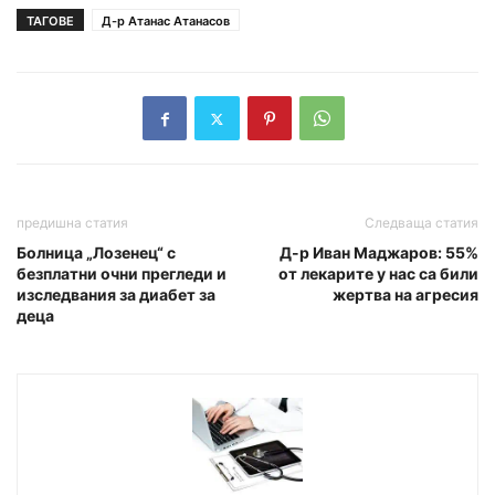
ТАГОВЕ
Д-р Атанас Атанасов
предишна статия
Следваща статия
Болница „Лозенец“ с
Д-р Иван Маджаров: 55%
безплатни очни прегледи и
от лекарите у нас са били
изследвания за диабет за
жертва на агресия
деца