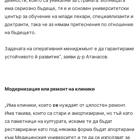
дейности, които са уникални за страната. Болницата
има сериозно бъдеще, тя е и основен университетски
център за обучение на млади лекари, специаялизанти и
доктранти, така че аз нямам притеснения по отношение
на бъдещето.
Задачата на оперативния мениджмънт е да гарантираме
устойчивото й развитие“, заяви д-р Атанасов.
Модернизация или ремонт на клиники
„Има клиники, които
се
нуждаят от цялостен ремонт.
Има такива, които са стари и амортизирани, но тъй като
са паметници на културата, искаме те да бъдат
реставрирани като под някаква форма бъдат апортирани
към Медицинския университет и те да се използват за