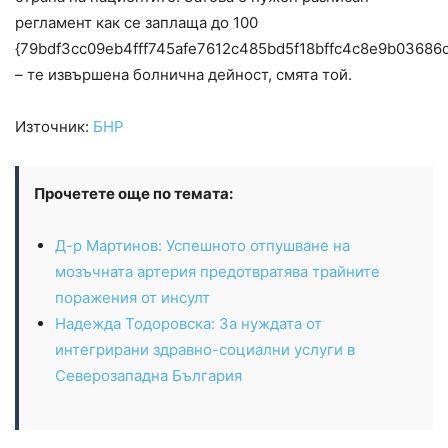
регламент как се заплаща до 100
{79bdf3cc09eb4fff745afe7612c485bd5f18bffc4c8e9b03686
– те извършена болнична дейност, смята той.
Източник:
БНР
Прочетете още по темата:
Д-р Мартинов: Успешното отпушване на
мозъчната артерия предотвратява трайните
поражения от инсулт
Надежда Тодоровска: За нуждата от
интегрирани здравно-социални услуги в
Северозападна България