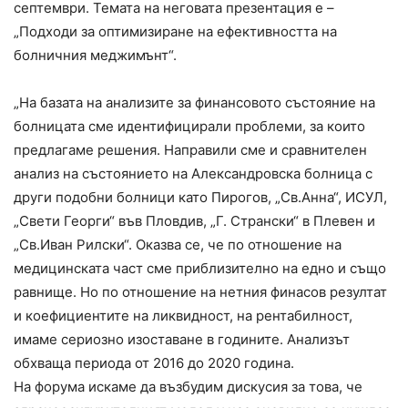
септември. Темата на неговата презентация е –
„Подходи за оптимизиране на ефективността на
болничния меджимънт“.
„На базата на анализите за финансовото състояние на
болницата сме идентифицирали проблеми, за които
предлагаме решения. Направили сме и сравнителен
анализ на състоянието на Александровска болница с
други подобни болници като Пирогов, „Св.Анна“, ИСУЛ,
„Свети Георги“ във Пловдив, „Г. Странски“ в Плевен и
„Св.Иван Рилски“. Оказва се, че по отношение на
медицинската част сме приблизително на едно и също
равнище. Но по отношение на нетния финасов резултат
и коефициентите на ликвидност, на рентабилност,
имаме сериозно изоставане в годините. Анализът
обхваща периода от 2016 до 2020 година.
На форума искаме да възбудим дискусия за това, че