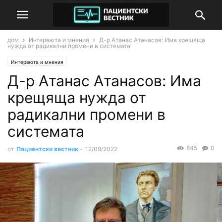
дом
Интервюта и мнения
Д-р Атанас Атанасов: Има крещяща
нужда от радикални промени в системата
Интервюта и мнения
Д-р Атанас Атанасов: Има
крещяща нужда от
радикални промени в
системата
845
0
от
Пациентски вестник
-
12/09/2022