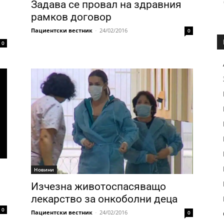
Задава се провал на здравния
рамков договор
Пациентски вестник
-
24/02/2016
0
0
Новини
Изчезна животоспасяващо
лекарство за онкоболни деца
0
Пациентски вестник
-
24/02/2016
0