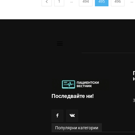
...
...
1
494
495
496
Последвайте ни!
Популярни категории