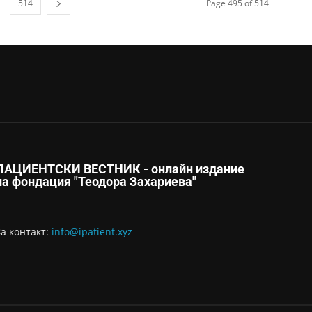
514
Page 495 of 514
ПАЦИЕНТСКИ ВЕСТНИК - онлайн издание
на фондация "Теодора Захариева"
За контaкт:
info@ipatient.xyz