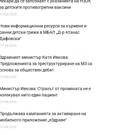
лекари да се запознаят с указанията на НЗОК
за детските противогрипни ваксини
07/08/2026
Нови информационни ресурси за кърмене и
ранни детски грижи в МБАЛ „Д-р Атанас
Дафовски“
07/08/2026
Здравният министър Катя Ивкова:
Предложенията за преструктуриране на МЗ са
основа за обществен дебат
07/08/2026
Министър Ивкова: Страхът от промяната не е
излекувал нито един пациент
07/08/2026
Продължава кампанията за активиране на
мобилното приложение „еЗдраве“
07/08/2026