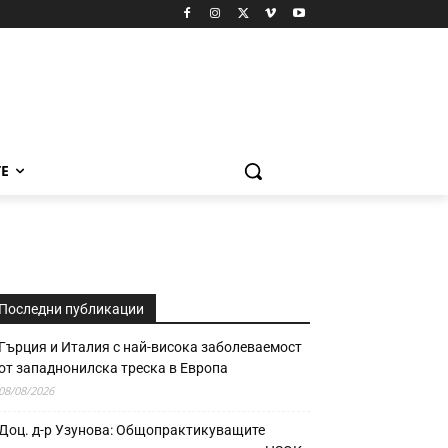
Е
Последни публикации
Гърция и Италия с най-висока заболеваемост
от западнонилска треска в Европа
08/08/2026
Доц. д-р Узунова: Общопрактикуващите