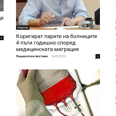
ще
Новини
Коригират парите на болниците
0
4 пъти годишно според
медицинската миграция
Пациентски вестник
-
26/02/2016
0