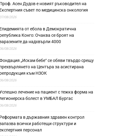
Проф. Асен Дудов е новият ръководител на
Експертния съвет по медицинска онкология
07/08/2026
Епидемията от ебола в Демократична
република Конго: Очаква се броят на
заразените да надхвърли 4000
06/08/2026
Фондация „Искам бебе“ се обяви твърдо срещу
прехвърлянето на Центъра за асистирана
репродукция към НЗОК
06/08/2026
Успешно лечение на пациент с тежка форма на
легионерска болест в УМБАЛ Бургас
06/08/2026
Реформата в държавния здравен контрол
запазва всички работещи структури и
експертния персонал