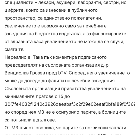
специалисти – лекари, акушери, лаборанти, сестри, но
цифрите, които са изнесени в публичното
пространство, са единствено пожелателни.
Увеличението е възможно само за лечебните
заведения на бюджетна издръжка, а за финансираните
от здравната каса увеличението не може да се случи,
смята тя.
Нереално е. Така пък коментира подписаното
председателят на съсловната организация д-р
Венцислав Грозев пред bTV. Според него увеличението
може да доведе до фалити на лечебни заведения.
Съсловната организация приветства увеличението на
минималните прагове с 15 до
30{7fe4032f1240c3926deeabaf3c2f29e02eeaf0bfa189f0f36
но според нея МЗ не е осигурило парите, а болниците
са потънали в дългове.
От МЗ пък отговориха, че парите за по-високи заплати