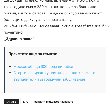
ще дойдат по няколко направления – от НЗОК, която
тази година има с 230 млн. лв. повече за болнична
помощ, както и от това, че ще се осигури възможност
болниците да купуват лекарствата с до
20{7fe4032f1240c3926deeabaf3c2f29e02eeaf0bfa189f0f36
по-евтино.
„Здравна поща”
Прочетете още по темата:
Москов обеща 600 нови линейки
Стартира първата у нас онлайн платформа за
възпалителни автоимунни заболявания
ТАГОВЕ
БЛС
заплати в здравеопазването