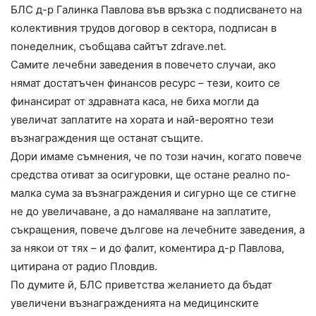
БЛС д-р Галинка Павлова във връзка с подписването на
колективния трудов договор в сектора, подписан в
понеделник, съобщава сайтът zdrave.net.
Самите лечебни заведения в повечето случаи, ако
нямат достатъчен финансов ресурс – тези, които се
финансират от здравната каса, не биха могли да
увеличат заплатите на хората и най-вероятно тези
възнаграждения ще останат същите.
Дори имаме съмнения, че по този начин, когато повече
средства отиват за осигуровки, ще остане реално по-
малка сума за възнаграждения и сигурно ще се стигне
не до увеличаване, а до намаляване на заплатите,
съкращения, повече дългове на лечебните заведения, а
за някои от тях – и до фалит, коментира д-р Павлова,
цитирана от радио Пловдив.
По думите й, БЛС приветства желанието да бъдат
увеличени възнагражденията на медицинските