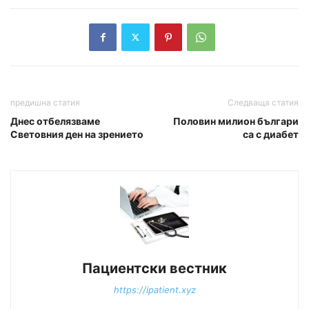
предишна статия
Следваща статия
Днес отбелязваме
Половин милион българи
Световния ден на зрението
са с диабет
Пациентски вестник
https://ipatient.xyz