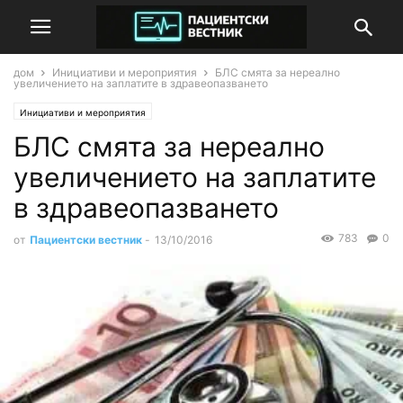
дом
Инициативи и мероприятия
БЛС смята за нереално
увеличението на заплатите в здравеопазването
Инициативи и мероприятия
БЛС смята за нереално
увеличението на заплатите
в здравеопазването
783
0
от
Пациентски вестник
-
13/10/2016