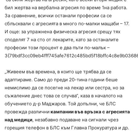
бил жертва на вербална агресия по време 1на работа.
За сравнение, всички останали професии са се
сблъсквали с агресията в много по-малки мащаби – 17.
И още: за упражнена физическа агресия срещу тях
споделят 7 на сто от лекарите, като за останалите
професии този процент е два пъти по-малък –
3{79bdf3cc09eb4fff745afe7612c485bd5f18bffc4c8e9b0368
„Живеем във времена, в които ще трябва да се
адаптираме. Само до преди 20-тина години беше
немислимо да се посегне на лекар или сестра, но за
съжаление днес това се случва“, каза в началото на
обучението д-р Маджаров. Той допълни, че БЛС
провежда различни
кампании във връзка с агресията
над медици
, незабавно подаване на сигнали чрез
горещия телефон в БЛС към Главна Прокуратура и др.