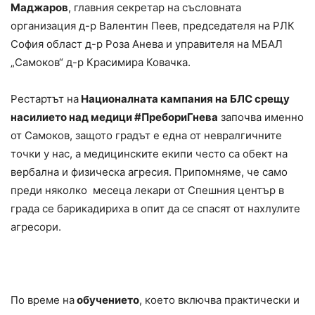
Маджаров
, главния секретар на съсловната
организация д-р Валентин Пеев, председателя на РЛК
София област д-р Роза Анева и управителя на МБАЛ
„Самоков“ д-р Красимира Ковачка.
Рестартът на
Националната кампания на БЛС срещу
насилието над медици #ПребориГнева
започва именно
от Самоков, защото градът е една от невралгичните
точки у нас, а медицинските екипи често са обект на
вербална и физическа агресия. Припомняме, че само
преди няколко месеца лекари от Спешния център в
града се барикадириха в опит да се спасят от нахлулите
агресори.
По време на
обучението
, което включва практически и