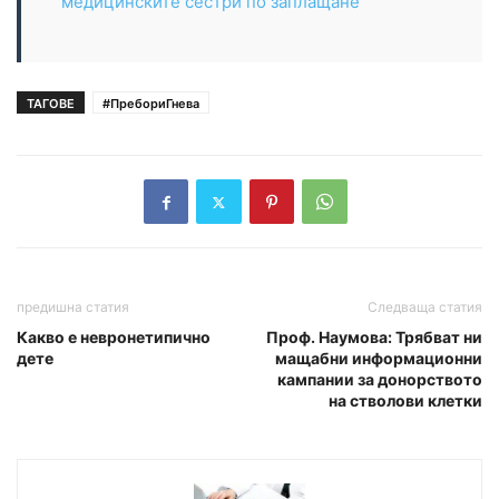
медицинските сестри по заплащане
ТАГОВЕ
#ПребориГнева
предишна статия
Следваща статия
Какво е невронетипично
Проф. Наумова: Трябват ни
дете
мащабни информационни
кампании за донорството
на стволови клетки