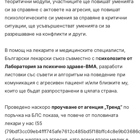
теоритични модули, участниците ще повишат уменията
си за справяне с актовете на агресия, ще повишат
психологическите си умения за справяне в критични
ситуации, ще усъвършенстват уменията си за
разрешаване на конфликти и други.
В помощ на лекарите и медицинските специалисти,
Български лекарски съюз съвместно с п
сихолозите от
Лаборатория за психично здраве-ВМА
, разработи
листовки със съвети и алгоритъм на поведение при
комуникация с агресивен пациент и/или близките му,
които ще бъдат разпространени в цялата страна.
Проведено наскоро
проучване от агенция „Тренд“
по
поръчка на БЛС показа, че повече от половината
лекари у нас (55
{79bdf3cc09eb4fff745afe7612c485bd5f18bffc4c8e9b03686
са били жертва на агресия, като всеки втори медик е