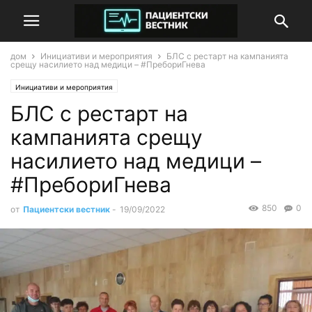
дом
Инициативи и мероприятия
БЛС с рестарт на кампанията
срещу насилието над медици – #ПребориГнева
Инициативи и мероприятия
БЛС с рестарт на
кампанията срещу
насилието над медици –
#ПребориГнева
850
0
от
Пациентски вестник
-
19/09/2022