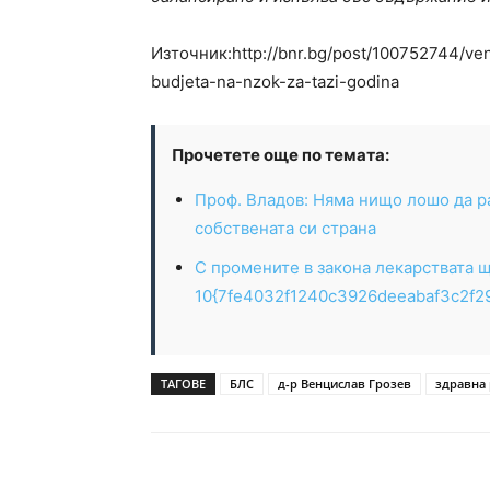
Източник:http://bnr.bg/post/100752744/ve
budjeta-na-nzok-za-tazi-godina
Прочетете още по темата:
Проф. Владов: Няма нищо лошо да ра
собствената си страна
С промените в закона лекарствата 
10{7fe4032f1240c3926deeabaf3c2f2
ТАГОВЕ
БЛС
д-р Венцислав Грозев
здравна