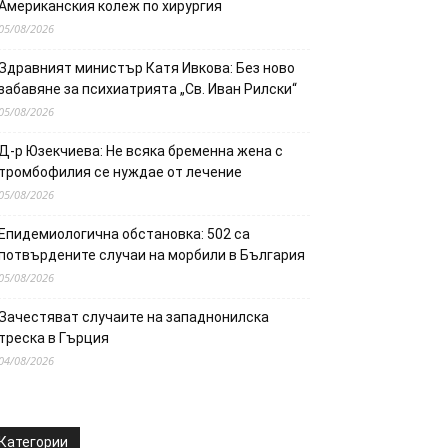
Американския колеж по хирургия
05/08/2026
Здравният министър Катя Ивкова: Без ново
забавяне за психиатрията „Св. Иван Рилски“
05/08/2026
Д-р Юзекчиева: Не всяка бременна жена с
тромбофилия се нуждае от лечение
05/08/2026
Епидемиологична обстановка: 502 са
потвърдените случаи на морбили в България
05/08/2026
Зачестяват случаите на западнонилска
треска в Гърция
04/08/2026
Категории