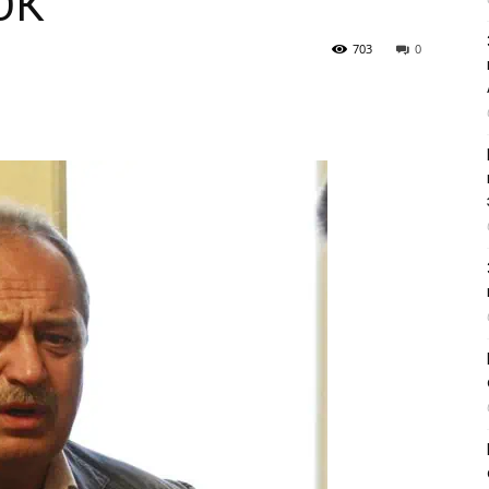
ОК
703
0