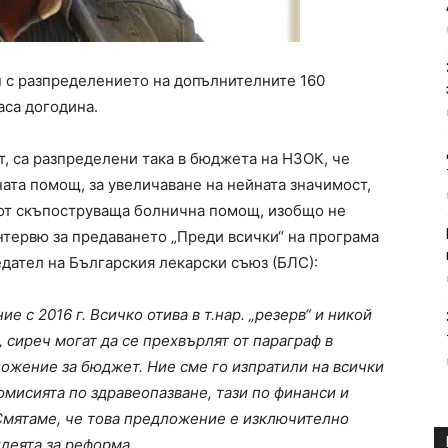
н с разпределението на допълнителните 160
аса догодина.
ат, са разпределени така в бюджета на НЗОК, че
ата помощ, за увеличаване на нейната значимост,
а от скъпоструваща болнична помощ, изобщо не
интервю за предаването „Преди всички“ на програма
дател на Българския лекарски съюз (БЛС):
е с 2016 г. Всичко отива в т.нар. „резерв“ и никой
 сиреч могат да се прехвърлят от параграф в
ложение за бюджет. Ние сме го изпратили на всички
мисията по здравеопазване, тази по финанси и
мятаме, че това предложение е изключително
деята за реформа.