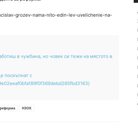
ncislav-grozev-nama-nito-edin-lev-uvelichenie-na-
ботиш в чужбина, но човек си тежи на мястото в
ще поскъпнат с
9e02eeaf0bfa189f0f369debd285fbd3163}
 реформа
НЗОК