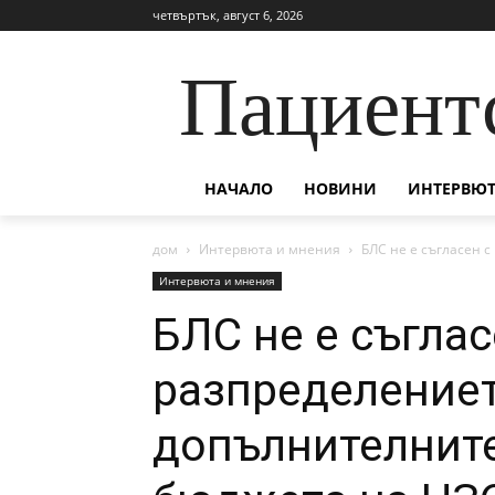
четвъртък, август 6, 2026
Пациент
НАЧАЛО
НОВИНИ
ИНТЕРВЮТ
дом
Интервюта и мнения
БЛС не е съгласен с
Интервюта и мнения
БЛС не е съглас
разпределениет
допълнителните 