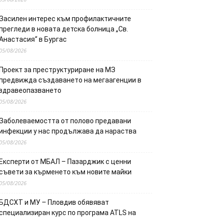
Засилен интерес към профилактичните
прегледи в новата детска болница „Св.
Анастасия“ в Бургас
05/08/2026
Проект за преструктуриране на МЗ
предвижда създаването на мегаагенции в
здравеопазването
05/08/2026
Заболеваемостта от полово предавани
инфекции у нас продължава да нараства
05/08/2026
Експерти от МБАЛ – Пазарджик с ценни
съвети за кърменето към новите майки
05/08/2026
БДСХТ и МУ – Пловдив обявяват
специализиран курс по програма ATLS на