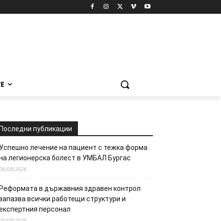
Е
Последни публикации
Успешно лечение на пациент с тежка форма
на легионерска болест в УМБАЛ Бургас
06/08/2026
Реформата в държавния здравен контрол
запазва всички работещи структури и
експертния персонал
05/08/2026