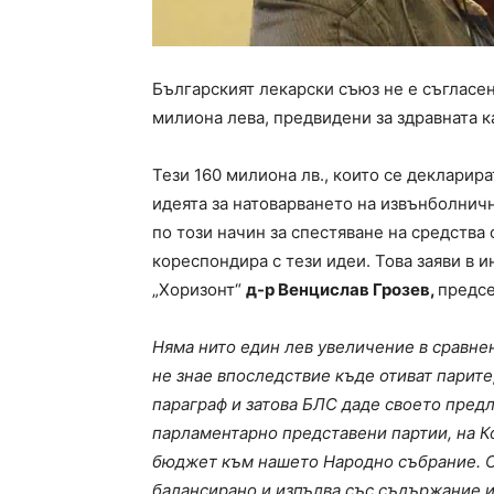
Българският лекарски съюз не е съгласе
милиона лева, предвидени за здравната к
Тези 160 милиона лв., които се декларир
идеята за натоварването на извънболничн
по този начин за спестяване на средств
кореспондира с тези идеи. Това заяви в 
„Хоризонт“
д-р Венцислав Грозев,
предсе
Няма нито един лев увеличение в сравнени
не знае впоследствие къде отиват парите,
параграф и затова БЛС даде своето пред
парламентарно представени партии, на Ко
бюджет към нашето Народно събрание. С
балансирано и изпълва със съдържание и