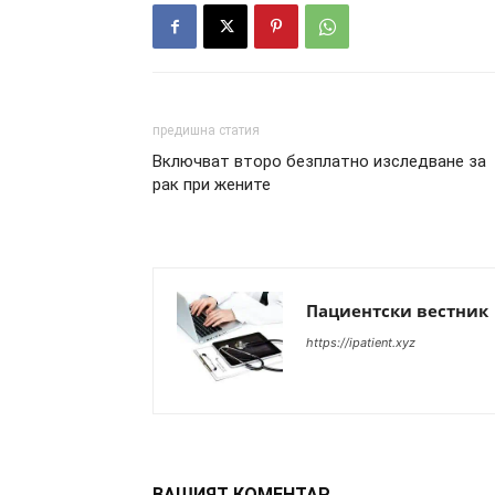
предишна статия
Включват второ безплатно изследване за
рак при жените
Пациентски вестник
https://ipatient.xyz
ВАШИЯТ КОМЕНТАР