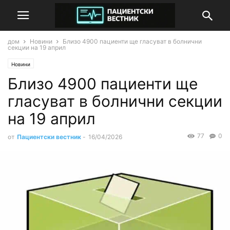
дом
Новини
Близо 4900 пациенти ще гласуват в болнични
секции на 19 април
Новини
Близо 4900 пациенти ще
гласуват в болнични секции
на 19 април
77
0
от
Пациентски вестник
-
16/04/2026