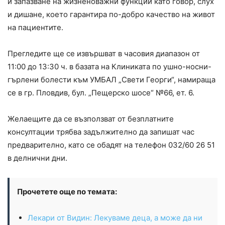
и запазване на жизненоважни функции като говор, слух
и дишане, което гарантира по-добро качество на живот
на пациентите.
Прегледите ще се извършват в часовия диапазон от
11:00 до 13:30 ч. в базата на Клиниката по ушно-носни-
гърлени болести към УМБАЛ „Свети Георги“, намираща
се в гр. Пловдив, бул. „Пещерско шосе“ №66, ет. 6.
Желаещите да се възползват от безплатните
консултации трябва задължително да запишат час
предварително, като се обадят на телефон 032/60 26 51
в делнични дни.
Прочетете още по темата:
Лекари от Видин: Лекуваме деца, а може да ни