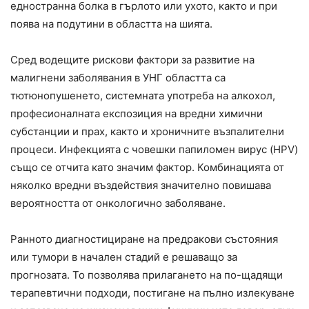
едностранна болка в гърлото или ухото, както и при
поява на подутини в областта на шията.
Сред водещите рискови фактори за развитие на
малигнени заболявания в УНГ областта са
тютюнопушенето, системната употреба на алкохол,
професионалната експозиция на вредни химични
субстанции и прах, както и хроничните възпалителни
процеси. Инфекцията с човешки папиломен вирус (HPV)
също се отчита като значим фактор. Комбинацията от
няколко вредни въздействия значително повишава
вероятността от онкологично заболяване.
Ранното диагностициране на предракови състояния
или тумори в начален стадий е решаващо за
прогнозата. То позволява прилагането на по-щадящи
терапевтични подходи, постигане на пълно излекуване