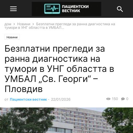
дом
Новини
Безплатни прегледи за ранна диагностика на
тумори в УНГ областта в УМБАЛ...
Новини
Безплатни прегледи за
ранна диагностика на
тумори в УНГ областта в
УМБАЛ „Св. Георги“ –
Пловдив
150
0
от
Пациентски вестник
-
22/01/2026