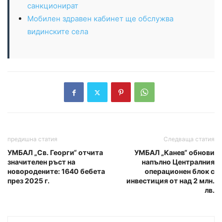
санкционират
Мобилен здравен кабинет ще обслужва
видинските села
предишна статия
Следваща статия
УМБАЛ „Св. Георги“ отчита
УМБАЛ „Канев“ обнови
значителен ръст на
напълно Централния
новородените: 1640 бебета
операционен блок с
през 2025 г.
инвестиция от над 2 млн.
лв.