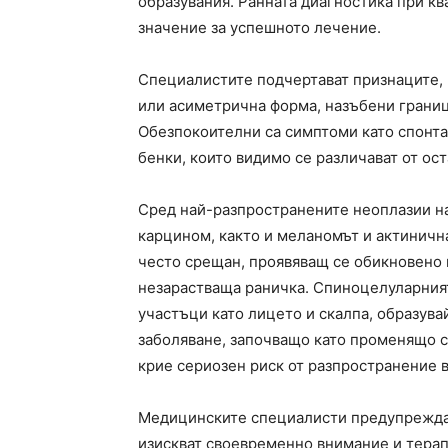
образувания. Ранната диагностика при к
значение за успешното лечение.
Специалистите подчертават признаците, к
или асиметрична форма, назъбени границ
Обезпокоителни са симптоми като спонта
бенки, които видимо се различават от ост
Сред най-разпространените неоплазии на
карцином, както и меланомът и актиничн
често срещан, проявяващ се обикновено к
незарастваща раничка. Спиноцелуларния
участъци като лицето и скалпа, образува
заболяване, започващо като променящо с
крие сериозен риск от разпространение в
Медицинските специалисти предупреждав
изискват своевременно внимание и терапи