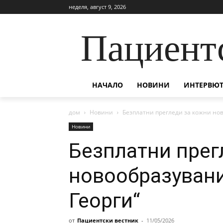
неделя, август 9, 2026
Пациент
НАЧАЛО
НОВИНИ
ИНТЕРВЮТ
дом
Новини
Безплатни прегледи за кожни но
Новини
Безплатни прег
новообразуван
Георги“
от
Пациентски вестник
-
11/05/2026