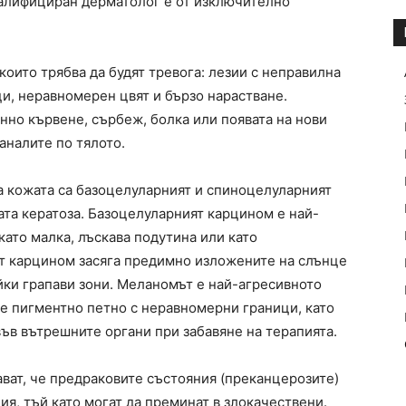
валифициран дерматолог е от изключително
оито трябва да будят тревога: лезии с неправилна
и, неравномерен цвят и бързо нарастване.
нно кървене, сърбеж, болка или появата на нови
аналите по тялото.
 кожата са базоцелуларният и спиноцелуларният
ата кератоза. Базоцелуларният карцином е най-
ато малка, лъскава подутина или като
т карцином засяга предимно изложените на слънце
йки грапави зони. Меланомът е най-агресивното
е пигментно петно с неравномерни граници, като
ъв вътрешните органи при забавяне на терапията.
ат, че предраковите състояния (преканцерозите)
я, тъй като могат да преминат в злокачествени.