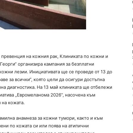
 превенция на кожния рак, Клиниката по кожни и
еорги“ организира кампания за безплатни
ожни лезии. Инициативата ще се проведе от 13 до
раве за всички“, която цели да осигури достъпна
на диагностика. На 13 май клиниката ще отбележи
иатива „Евромеланома 2026“, насочена към
 на кожата.
амилна анамнеза за кожни тумори, както и към
ени по кожата си или поява на атипични