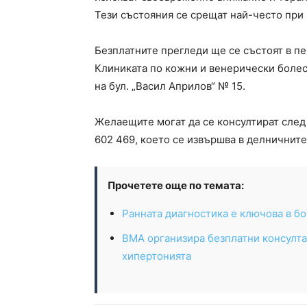
Тези състояния се срещат най-често при 
Безплатните прегледи ще се състоят в пер
Клиниката по кожни и венерически болес
на бул. „Васил Априлов“ № 15.
Желаещите могат да се консултират след
602 469, което се извършва в делничните
Прочетете още по темата:
Ранната диагностика е ключова в бо
ВМА организира безплатни консулта
хипертонията