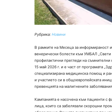
Рубрика:
Новини
В рамките на Месеца за информираност и
венерически болести към УМБАЛ „Свети Г
профилактични прегледи на съмнителни к
15 май 2026 г. и е част от програмата „Зд
специализирана медицинска помощ и ран
и участието си в общоевропейската иниц
превенцията на малигнените заболявания
Кампанията е насочена към пациенти с ф
лица, които са забелязали скорошни пром