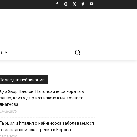
Е
Последни публикации
Д-р Явор Павлов: Патолозите са хората в
сянка, които държат ключа към точната
диагноза
09/08/2026
Гърция и Италия с най-висока заболеваемост
от западнонилска треска в Европа
08/08/2026