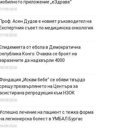
мобилното приложение „еЗдраве“
07/08/2026
Проф. Асен Дудов е новият ръководител на
Експертния съвет по медицинска онкология
07/08/2026
Епидемията от ебола в Демократична
република Конго: Очаква се броят на
заразените да надхвърли 4000
06/08/2026
Фондация „Искам бебе“ се обяви твърдо
срещу прехвърлянето на Центъра за
асистирана репродукция към НЗОК
06/08/2026
Успешно лечение на пациент с тежка форма
на легионерска болест в УМБАЛ Бургас
06/08/2026