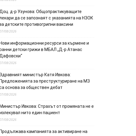
Доц. д-р Узунова: Общопрактикуващите
лекари да се запознаят с указанията на НЗОК
за детските противогрипни ваксини
07/08/2026
Нови информационни ресурси за кърмене и
ранни детски грижи в МБАЛ „Д-р Атанас
Дафовски“
07/08/2026
Здравният министър Катя Ивкова:
Предложенията за преструктуриране на МЗ
са основа за обществен дебат
07/08/2026
Министър Ивкова: Страхът от промяната не е
излекувал нито един пациент
07/08/2026
Продължава кампанията за активиране на