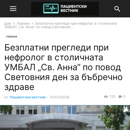
дом
Новини
Безплатни прегледи при нефролог в столичната
УМБАЛ „Св. Анна“ по повод Световния...
Новини
Безплатни прегледи при
нефролог в столичната
УМБАЛ „Св. Анна“ по повод
Световния ден за бъбречно
здраве
120
0
от
Пациентски вестник
-
10/03/2026