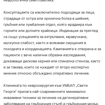
неврологична симптоматика.
Консултациите са изключително подходящи за лица,
страдащи от остра или хронична болка в шийния,
гръбния или лумбалния отдел, която ирадиира към
горните или долните крайници. Индикации за преглед
са също усещанията за изтръпване, мравучкане,
мускулна слабост, както и всякакви смущения в
походката и координацията. Кампанията е отворена и за
пациенти с вече налични образни изследвания,
доказващи дискова херния или спинална стеноза, както
и за такива, които се нуждаят от второ експертно
мнение относно обсъждано оперативно лечение.
Клиниката по неврохирургия към УМБАЛ „Свети
Георги“ прилага най-съвременните минимално
инвазивни техники за лечение на дегенеративни
заболявания на гръбначния стълб и гръбначния мозък.