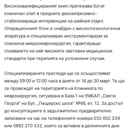
Висококвалифицираният екип притежава богат
клиничен опит в предните декомпресивно-
стабилизиращи интервенции на шийния отдел.
Операционният блок е снабден с високотехнологична
апаратура и специализиран инструментариум за
спинална микроневрохирургия, гарантиращи
спазването на най-високите световни медицински
стандарти при терапията на усложнени случаи.
Специализираните прегледи ще се осъществяват
между 09:00 и 12:00 часа в дните от 16 до 20 март. Те ще
се провеждат на територията на Клиниката по
неврохирургия, ситуирана в База 1 на УМБАЛ „Свети
Георги“ на бул. „Пещерско шосе“ №66, ет. 12. За достъп
до консултациите е задължително предварително
записване на час на телефонните номера 032 602 339
или 0882 270 332, които са активни в делничните дни