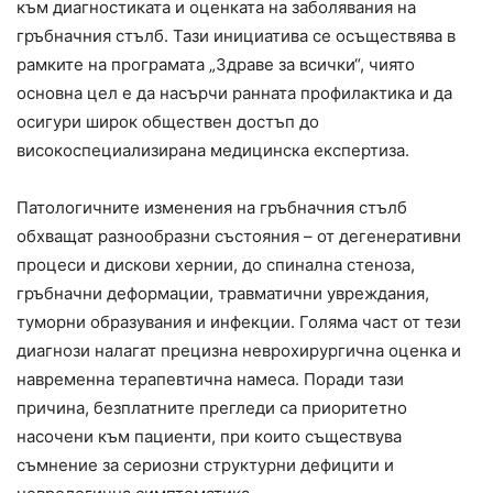
към диагностиката и оценката на заболявания на
гръбначния стълб. Тази инициатива се осъществява в
рамките на програмата „Здраве за всички“, чиято
основна цел е да насърчи ранната профилактика и да
осигури широк обществен достъп до
високоспециализирана медицинска експертиза.
Патологичните изменения на гръбначния стълб
обхващат разнообразни състояния – от дегенеративни
процеси и дискови хернии, до спинална стеноза,
гръбначни деформации, травматични увреждания,
туморни образувания и инфекции. Голяма част от тези
диагнози налагат прецизна неврохирургична оценка и
навременна терапевтична намеса. Поради тази
причина, безплатните прегледи са приоритетно
насочени към пациенти, при които съществува
съмнение за сериозни структурни дефицити и