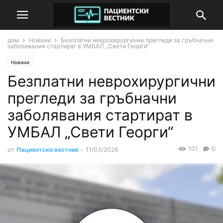
дом
Новини
Безплатни неврохирургични прегледи за гръбначни
заболявания стартират в УМБАЛ „Свети Георги“
Новини
Безплатни неврохирургични
прегледи за гръбначни
заболявания стартират в
УМБАЛ „Свети Георги“
101
0
от
Пациентски вестник
-
11/03/2026