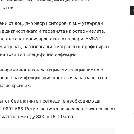
ерапия.
и от доц. д-р Явор Григоров, д.м. – утвърден
 в диагностиката и терапията на остеомиелита.
но със специализиран екип от лекари. УМБАЛ
ния у нас, разполагащи с изграден и профилиран
на този тип специфични инфекции.
 навременната консултация със специалист е от
аване на инфекциозния процес и запазването на
атия крайник.
ат от безплатните прегледи, е необходимо да
 9607 586. Регистрацията на часове се извършва от
иапазон между 8:00 и 16:00 часа.