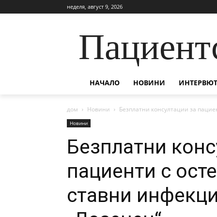
неделя, август 9, 2026
Пациент
НАЧАЛО
НОВИНИ
ИНТЕРВЮТ
дом
Новини
Безплатни консултации за пацие
Новини
Безплатни конс
пациенти с ост
ставни инфекц