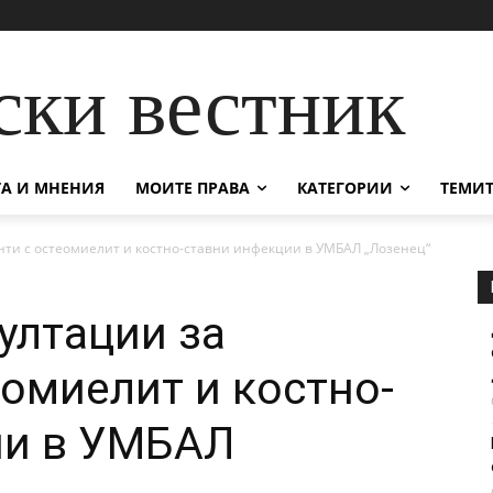
ски вестник
А И МНЕНИЯ
МОИТЕ ПРАВА
КАТЕГОРИИ
ТЕМИТ
нти с остеомиелит и костно-ставни инфекции в УМБАЛ „Лозенец“
ултации за
еомиелит и костно-
ии в УМБАЛ