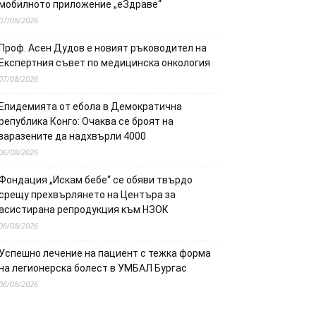
мобилното приложение „еЗдраве“
07/08/2026
Проф. Асен Дудов е новият ръководител на
Експертния съвет по медицинска онкология
07/08/2026
Епидемията от ебола в Демократична
република Конго: Очаква се броят на
заразените да надхвърли 4000
06/08/2026
Фондация „Искам бебе“ се обяви твърдо
срещу прехвърлянето на Центъра за
асистирана репродукция към НЗОК
06/08/2026
Успешно лечение на пациент с тежка форма
на легионерска болест в УМБАЛ Бургас
06/08/2026