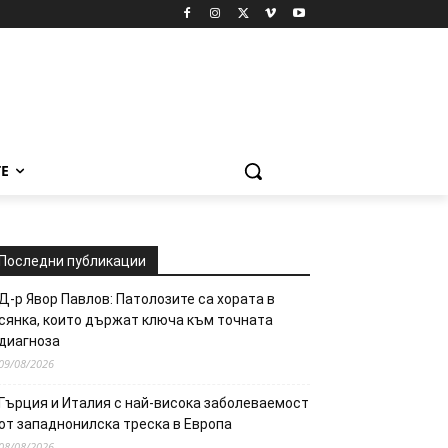
Е
Последни публикации
Д-р Явор Павлов: Патолозите са хората в
сянка, които държат ключа към точната
диагноза
09/08/2026
Гърция и Италия с най-висока заболеваемост
от западнонилска треска в Европа
08/08/2026