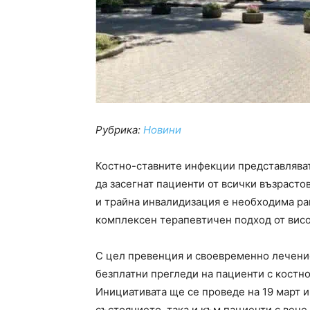
Рубрика:
Новини
Костно-ставните инфекции представлява
да засегнат пациенти от всички възрасто
и трайна инвалидизация е необходима ран
комплексен терапевтичен подход от вис
С цел превенция и своевременно лечени
безплатни прегледи на пациенти с костн
Инициативата ще се проведе на 19 март 
състоянието, така и към пациенти с вече