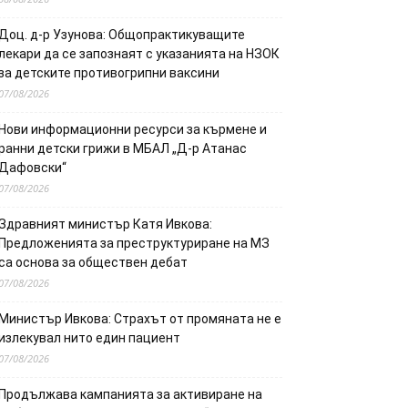
Доц. д-р Узунова: Общопрактикуващите
лекари да се запознаят с указанията на НЗОК
за детските противогрипни ваксини
07/08/2026
Нови информационни ресурси за кърмене и
ранни детски грижи в МБАЛ „Д-р Атанас
Дафовски“
07/08/2026
Здравният министър Катя Ивкова:
Предложенията за преструктуриране на МЗ
са основа за обществен дебат
07/08/2026
Министър Ивкова: Страхът от промяната не е
излекувал нито един пациент
07/08/2026
Продължава кампанията за активиране на