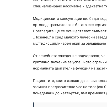
специализирано насочване и адекватна т
Медицинските консултации ще бъдат воден
ортопед-травматолог с богата експертиза
Прегледите ще се осъществяват съвмест
„Лозенец“ е сред малкото лечебни заведе
мултидисциплинарен екип за овладяване 
От лечебното заведение подчертават, че
критично значение за успешното огранич
нормалната двигателна функция на засегн
Пациентите, които желаят да се възползв
запишат предварително час на телефон 02
понеделник до четвъртък, във времевия д