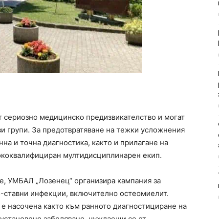
т сериозно медицинско предизвикателство и могат
ви групи. За предотвратяване на тежки усложнения
на и точна диагностика, както и прилагане на
ококвалифициран мултидисциплинарен екип.
е, УМБАЛ „Лозенец“ организира кампания за
о-ставни инфекции, включително остеомиелит.
и е насочена както към ранното диагностициране на
 установено заболяване, нуждаещи се от