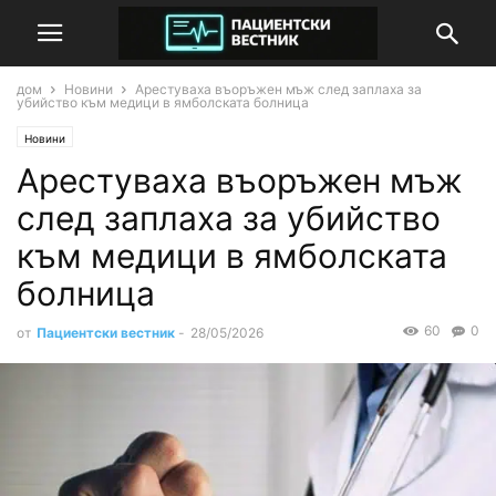
дом
Новини
Арестуваха въоръжен мъж след заплаха за
убийство към медици в ямболската болница
Новини
Арестуваха въоръжен мъж
след заплаха за убийство
към медици в ямболската
болница
60
0
от
Пациентски вестник
-
28/05/2026