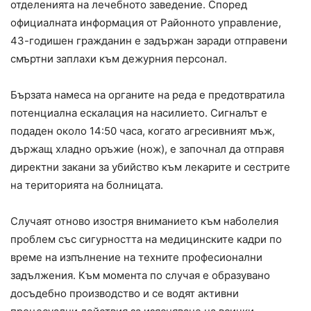
отделенията на лечебното заведение. Според
официалната информация от Районното управление,
43-годишен гражданин е задържан заради отправени
смъртни заплахи към дежурния персонал.
Бързата намеса на органите на реда е предотвратила
потенциална ескалация на насилието. Сигналът е
подаден около 14:50 часа, когато агресивният мъж,
държащ хладно оръжие (нож), е започнал да отправя
директни закани за убийство към лекарите и сестрите
на територията на болницата.
Случаят отново изостря вниманието към наболелия
проблем със сигурността на медицинските кадри по
време на изпълнение на техните професионални
задължения. Към момента по случая е образувано
досъдебно производство и се водят активни