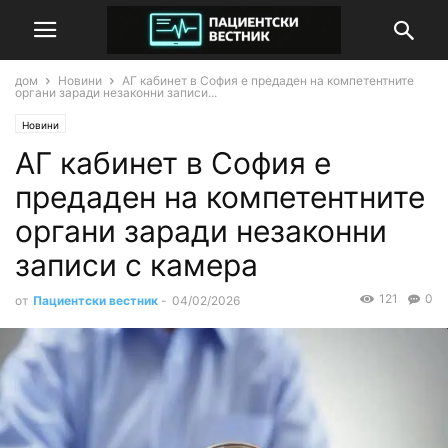
дом
Новини
АГ кабинет в София е предаден на компетентните
органи заради незаконни записи...
Новини
АГ кабинет в София е
предаден на компетентните
органи заради незаконни
записи с камера
121
0
от
Пациентски вестник
-
04/02/2026