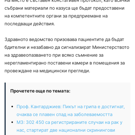
На място е съставен констативен протокол, като всички
събрани материали по казуса ще бъдат предоставени
на компетентните органи за предприемане на
последващи действия.
Здравното ведомство призовава пациентите да бъдат
бдителни и незабавно да сигнализират Министерството
на здравеопазването при всяко съмнение за
нерегламентирано поставени камери в помещения за
провеждане на медицински прегледи.
Прочетете още по темата:
Проф. Кантарджиев: Пикът на грипа е достигнат,
очаква се плавен спад на заболеваемостта
МЗ: 302 450 са регистрираните случаи на рак у
нас, стартират две национални скринингови