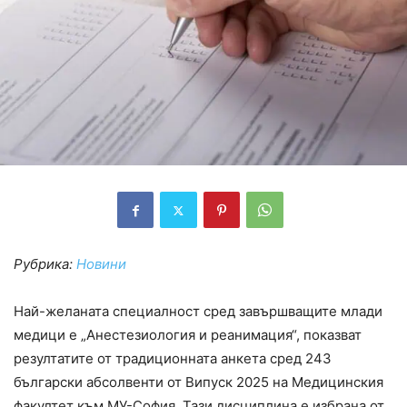
Рубрика:
Новини
Най-желаната специалност сред завършващите млади
медици е „Анестезиология и реанимация“, показват
резултатите от традиционната анкета сред 243
български абсолвенти от Випуск 2025 на Медицинския
факултет към МУ-София. Тази дисциплина е избрана от