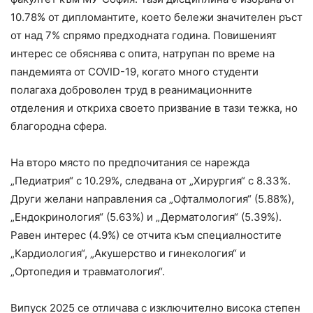
10.78% от дипломантите, което бележи значителен ръст
от над 7% спрямо предходната година. Повишеният
интерес се обяснява с опита, натрупан по време на
пандемията от COVID-19, когато много студенти
полагаха доброволен труд в реанимационните
отделения и откриха своето призвание в тази тежка, но
благородна сфера.
На второ място по предпочитания се нарежда
„Педиатрия“ с 10.29%, следвана от „Хирургия“ с 8.33%.
Други желани направления са „Офталмология“ (5.88%),
„Ендокринология“ (5.63%) и „Дерматология“ (5.39%).
Равен интерес (4.9%) се отчита към специалностите
„Кардиология“, „Акушерство и гинекология“ и
„Ортопедия и травматология“.
Випуск 2025 се отличава с изключително висока степен