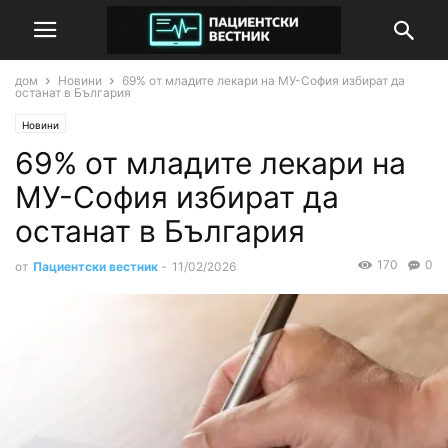
дом
Новини
69% от младите лекари на МУ-София избират да
останат в България
Новини
69% от младите лекари на
МУ-София избират да
останат в България
170
0
от
Пациентски вестник
-
11/02/2026