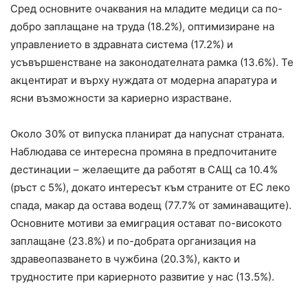
Сред основните очаквания на младите медици са по-
добро заплащане на труда (18.2%), оптимизиране на
управлението в здравната система (17.2%) и
усъвършенстване на законодателната рамка (13.6%). Те
акцентират и върху нуждата от модерна апаратура и
ясни възможности за кариерно израстване.
Около 30% от випуска планират да напуснат страната.
Наблюдава се интересна промяна в предпочитаните
дестинации – желаещите да работят в САЩ са 10.4%
(ръст с 5%), докато интересът към страните от ЕС леко
спада, макар да остава водещ (77.7% от заминаващите).
Основните мотиви за емиграция остават по-високото
заплащане (23.8%) и по-добрата организация на
здравеопазването в чужбина (20.3%), както и
трудностите при кариерното развитие у нас (13.5%).