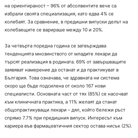
на ориентираност – 96% от абсолвентите вече са
избрали своята специализация, като едва 4% се
колебаят. За сравнение, в предишни випуски делът на
колебаещите се варираше между 10 и 20%.
За четвърта поредна година се затвърждава
тенденцията мнозинството от младите лекари да
търсят реализация в родината. 69% от завършващите
заявяват намерение да останат и да практикуват в
България. Това означава, че здравната ни система
скоро ще бъде подсилена от около 167 нови
специалисти. Основната част от тях (85%) се насочват
към клиничната практика, а 11% желаят да станат
общопрактикуващи лекари – дял, който бележи ръст
спрямо 7.7% при предишния випуск. Интересът към
кариера във фармацевтичния сектор остава нисък (2%).