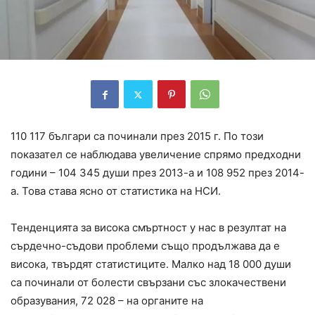
110 117 българи са починали през 2015 г. По този
показател се наблюдава увеличение спрямо предходни
години – 104 345 души през 2013-а и 108 952 през 2014-
а. Това става ясно от статистика на НСИ.
Тенденцията за висока смъртност у нас в резултат на
сърдечно-съдови проблеми също продължава да е
висока, твърдят статистиците. Малко над 18 000 души
са починали от болести свързани със злокачествени
образувания, 72 028 – на органите на