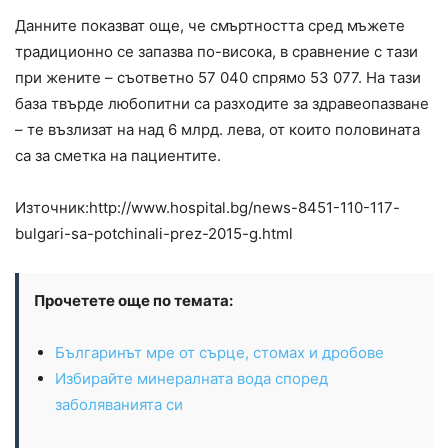
Данните показват още, че смъртността сред мъжете
традиционно се запазва по-висока, в сравнение с тази
при жените – съответно 57 040 спрямо 53 077. На тази
база твърде любопитни са разходите за здравеопазване
– те възлизат на над 6 млрд. лева, от които половината
са за сметка на пациентите.
Източник:http://www.hospital.bg/news-8451-110-117-
bulgari-sa-potchinali-prez-2015-g.html
Прочетете още по темата:
Българинът мре от сърце, стомах и дробове
Избирайте минералната вода според
заболяванията си