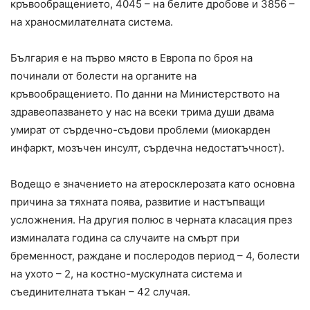
кръвообращението, 4045 – на белите дробове и 3856 –
на храносмилателната система.
България е на първо място в Европа по броя на
починали от болести на органите на
кръвообращението. По данни на Министерството на
здравеопазването у нас на всеки трима души двама
умират от сърдечно-съдови проблеми (миокарден
инфаркт, мозъчен инсулт, сърдечна недостатъчност).
Водещо е значението на атеросклерозата като основна
причина за тяхната поява, развитие и настъпващи
усложнения. На другия полюс в черната класация през
изминалата година са случаите на смърт при
бременност, раждане и послеродов период – 4, болести
на ухото – 2, на костно-мускулната система и
съединителната тъкан – 42 случая.