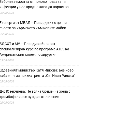
Заболеваемостта от полово предавани
инфекции у нас продължава да нараства
05/08/2026
Експерти от МБАЛ – Пазарджик с ценни
съвети за кърменето към новите майки
05/08/2026
БДСХТ и МУ – Пловдив обявяват
специализиран курс по програма ATLS на
Американския колеж по хирургия
05/08/2026
Здравният министър Катя Ивкова: Без ново
забавяне за психиатрията „Св. Иван Рилски“
05/08/2026
Д-р Юзекчиева: Не всяка бременна жена с
тромбофилия се нуждае от лечение
05/08/2026