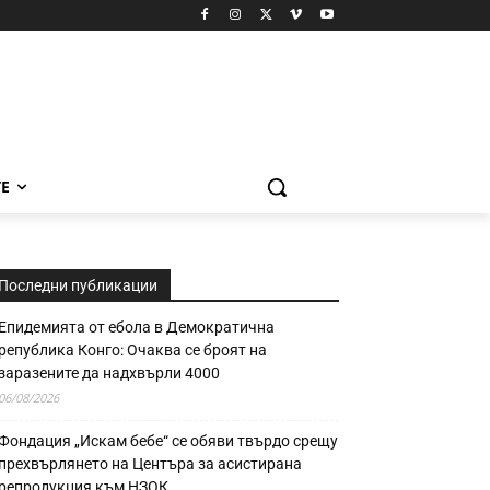
Е
Последни публикации
Епидемията от ебола в Демократична
република Конго: Очаква се броят на
заразените да надхвърли 4000
06/08/2026
Фондация „Искам бебе“ се обяви твърдо срещу
прехвърлянето на Центъра за асистирана
репродукция към НЗОК