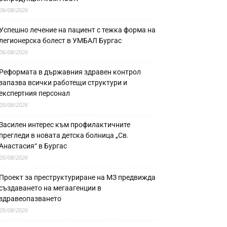
06/08/2026
Успешно лечение на пациент с тежка форма на
легионерска болест в УМБАЛ Бургас
06/08/2026
Реформата в държавния здравен контрол
запазва всички работещи структури и
експертния персонал
05/08/2026
Засилен интерес към профилактичните
прегледи в новата детска болница „Св.
Анастасия“ в Бургас
05/08/2026
Проект за преструктуриране на МЗ предвижда
създаването на мегаагенции в
здравеопазването
05/08/2026