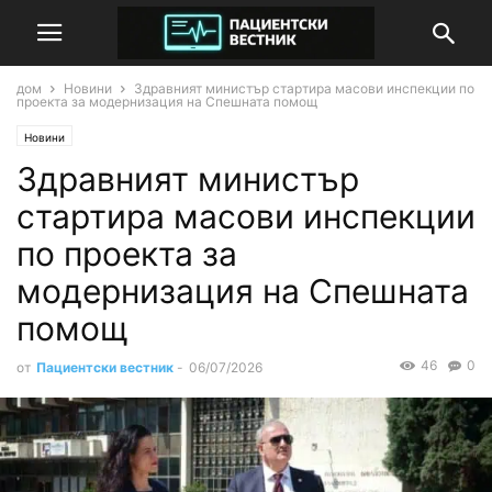
дом
Новини
Здравният министър стартира масови инспекции по
проекта за модернизация на Спешната помощ
Новини
Здравният министър
стартира масови инспекции
по проекта за
модернизация на Спешната
помощ
46
0
от
Пациентски вестник
-
06/07/2026