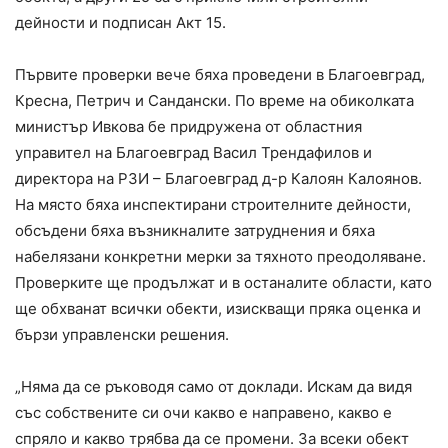
дейности и подписан Акт 15.
Първите проверки вече бяха проведени в Благоевград,
Кресна, Петрич и Сандански. По време на обиколката
министър Ивкова бе придружена от областния
управител на Благоевград Васил Трендафилов и
директора на РЗИ – Благоевград д-р Калоян Калоянов.
На място бяха инспектирани строителните дейности,
обсъдени бяха възникналите затруднения и бяха
набелязани конкретни мерки за тяхното преодоляване.
Проверките ще продължат и в останалите области, като
ще обхванат всички обекти, изискващи пряка оценка и
бързи управленски решения.
„Няма да се ръководя само от доклади. Искам да видя
със собствените си очи какво е направено, какво е
спряло и какво трябва да се промени. За всеки обект